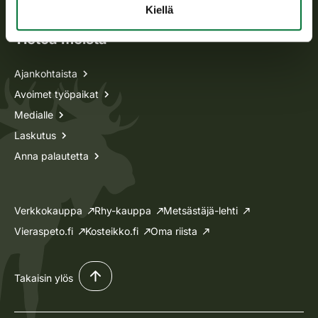
Kiellä
Tietoa meistä
Ajankohtaista
Avoimet työpaikat
Medialle
Laskutus
Anna palautetta
Verkkokauppa
Rhy-kauppa
Metsästäjä-lehti
Vieraspeto.fi
Kosteikko.fi
Oma riista
Takaisin ylös