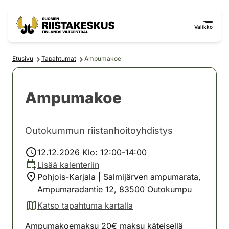
Siirry sisältöön
Siirry sivustokarttaan
Valikko
Etusivu
Tapahtumat
Ampumakoe
Ampumakoe
Outokummun riistanhoitoyhdistys
12.12.2026 Klo: 12:00-14:00
Lisää kalenteriin
Pohjois-Karjala | Salmijärven ampumarata,
Ampumaradantie 12, 83500 Outokumpu
Katso tapahtuma kartalla
(avautuu uuteen välilehteen)
Ampumakoemaksu 20€ maksu käteisellä