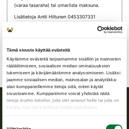
(varaa tasaraha) tai omariista maksuna.
Lisätietoja Antti Hiltunen 0453307331
Outokummun riistanhoitoyhdistys
Pohjois-Karjala
0453307331
Tämä sivusto käyttää evästeitä
outokumpu@rhy.riista.fi
Käytämme evästeitä tarjoamamme sisällön ja mainosten
räätälöimiseen, sosiaalisen median ominaisuuksien
tukemiseen ja kävijämäärämme analysoimiseen. Lisäksi
jaamme sosiaalisen median, mainosalan ja analytiikka-
alan kumppaneillemme tietoja siitä, miten käytät
sivustoamme. Kumppanimme voivat yhdistää näitä
tietoja muihin tietoihin, joita olet antanut heille tai joita on
Suomen riistakeskus
kerätty, kun olet käyttänyt heidän palvelujaan.
Suomen riistakeskus edistää kestävää riistataloutta, tukee
Suostumuksen
riistanhoitoyhdistysten toimintaa ja huolehtii riistapolitiikan
Välttämätön