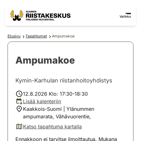
Siirry sisältöön
Siirry sivustokarttaan
Valikko
Etusivu
Tapahtumat
Ampumakoe
Ampumakoe
Kymin-Karhulan riistanhoitoyhdistys
12.8.2026 Klo: 17:30-18:30
Lisää kalenteriin
Kaakkois-Suomi | Ylänummen
ampumarata, Vähävuorentie,
Katso tapahtuma kartalla
(avautuu uuteen välilehteen)
Ennakkoon ei tarvitse ilmoittautua. Mukana