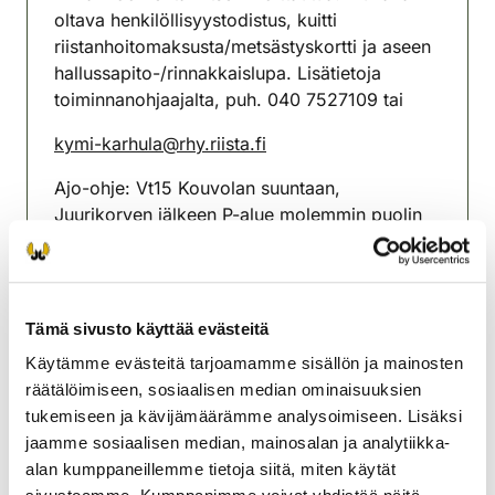
oltava henkilöllisyystodistus, kuitti
riistanhoitomaksusta/metsästyskortti ja aseen
hallussapito-/rinnakkaislupa. Lisätietoja
toiminnanohjaajalta, puh. 040 7527109 tai
kymi-karhula@rhy.riista.fi
Ajo-ohje: Vt15 Kouvolan suuntaan,
Juurikorven jälkeen P-alue molemmin puolin
tietä. P-alueen jälkeen oikealle Urontie (viitta
ampumarata) ja seuraavaksi oikealle
Vähävuorentie (viitta hirvirata).
Tämä sivusto käyttää evästeitä
Maksu 20 €.
Käytämme evästeitä tarjoamamme sisällön ja mainosten
Kymin-Karhulan riistanhoitoyhdistys
räätälöimiseen, sosiaalisen median ominaisuuksien
Kaakkois-Suomi
tukemiseen ja kävijämäärämme analysoimiseen. Lisäksi
040 752 7109
jaamme sosiaalisen median, mainosalan ja analytiikka-
kymi-karhula@rhy.riista.fi
alan kumppaneillemme tietoja siitä, miten käytät