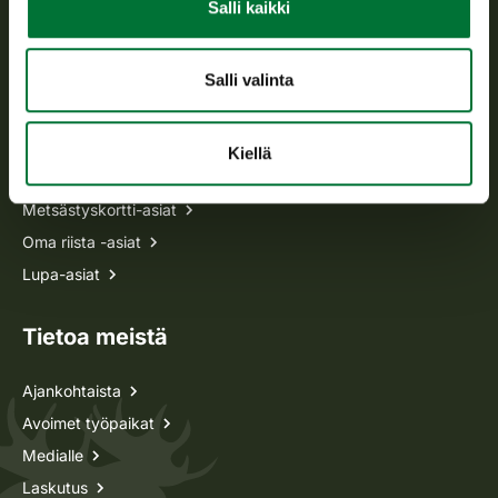
Salli kaikki
p. 029 431 2001
asiakaspalvelu@riista.fi
Usein kysytyt kysymykset
Salli valinta
Kaikki yhteystiedot
Kiellä
Metsästyskortti-asiat
Oma riista -asiat
Lupa-asiat
Tietoa meistä
Ajankohtaista
Avoimet työpaikat
Medialle
Laskutus