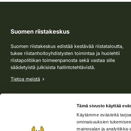
Suomen riistakeskus
Suomen riistakeskus edistää kestävää riistataloutta,
tukee riistanhoitoyhdistysten toimintaa ja huolehtii
riistapolitiikan toimeenpanosta sekä vastaa sille
säädetyistä julkisista hallintotehtävistä.
Tietoa meistä
Tämä sivusto käyttää eväs
Käytämme evästeitä tarjoa
ominaisuuksien tukemisee
mainosalan ja analytiikka-