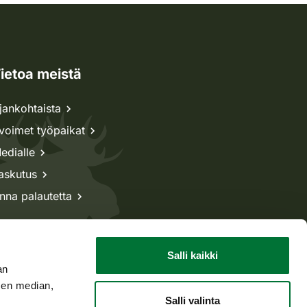
ietoa meistä
jankohtaista
voimet työpaikat
edialle
askutus
nna palautetta
Salli kaikki
an
sen median,
Salli valinta