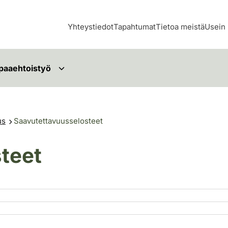
Yhteystiedot
Tapahtumat
Tietoa meistä
Usein 
paaehtoistyö
us
Saavutettavuusselosteet
teet