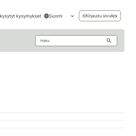
Suomi
kysytyt kysymykset
Kirjaudu sivulle
Avaa kielivalikko
Haku