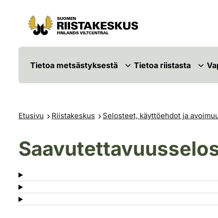
Siirry sisältöön
Siirry sivustokarttaan
Tietoa metsästyksestä
Tietoa riistasta
Va
Etusivu
Riistakeskus
Selosteet, käyttöehdot ja avoimu
Saavutettavuusselos