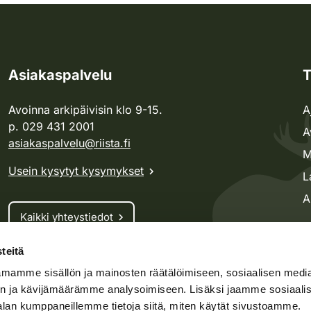
Asiakaspalvelu
T
Avoinna arkipäivisin klo 9-15.
A
p. 029 431 2001
A
asiakaspalvelu@riista.fi
M
Usein kysytyt kysymykset
L
A
Kaikki yhteystiedot
teitä
Metsästyskortti-asiat
mamme sisällön ja mainosten räätälöimiseen, sosiaalisen medi
Oma riista -asiat
n ja kävijämäärämme analysoimiseen. Lisäksi jaamme sosiaali
Lupa-asiat
alan kumppaneillemme tietoja siitä, miten käytät sivustoamme.