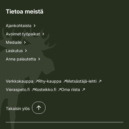
Tietoa meistä
Ajankohtaista
Avoimet työpaikat
Medialle
Laskutus
Anna palautetta
Verkkokauppa
Rhy-kauppa
Metsästäjä-lehti
Vieraspeto.fi
Kosteikko.fi
Oma riista
Takaisin ylös