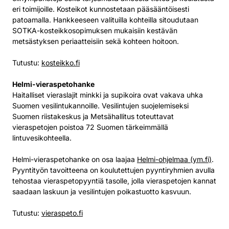
eri toimijoille. Kosteikot kunnostetaan pääsääntöisesti
patoamalla. Hankkeeseen valituilla kohteilla sitoudutaan
SOTKA-kosteikkosopimuksen mukaisiin kestävän
metsästyksen periaatteisiin sekä kohteen hoitoon.
Tutustu:
kosteikko.fi
Helmi-vieraspetohanke
Haitalliset vieraslajit minkki ja supikoira ovat vakava uhka
Suomen vesilintukannoille. Vesilintujen suojelemiseksi
Suomen riistakeskus ja Metsähallitus toteuttavat
vieraspetojen poistoa 72 Suomen tärkeimmällä
lintuvesikohteella.
Helmi-vieraspetohanke on osa laajaa
Helmi-ohjelmaa (ym.fi)
.
Pyyntityön tavoitteena on koulutettujen pyyntiryhmien avulla
tehostaa vieraspetopyyntiä tasolle, jolla vieraspetojen kannat
saadaan laskuun ja vesilintujen poikastuotto kasvuun.
Tutustu:
vieraspeto.fi