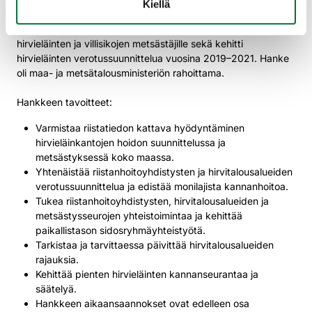
Kiellä
Suomen riistakeskuksen Hirvitalousaluetoiminnan
kehittäminen -hanke tarjosi monipuolisesti koulutusta
hirvieläinten ja villisikojen metsästäjille sekä kehitti
hirvieläinten verotussuunnittelua vuosina 2019–2021. Hanke
oli maa- ja metsätalousministeriön rahoittama.
Hankkeen tavoitteet:
Varmistaa riistatiedon kattava hyödyntäminen
hirvieläinkantojen hoidon suunnittelussa ja
metsästyksessä koko maassa.
Yhtenäistää riistanhoitoyhdistysten ja hirvitalousalueiden
verotussuunnittelua ja edistää monilajista kannanhoitoa.
Tukea riistanhoitoyhdistysten, hirvitalousalueiden ja
metsästysseurojen yhteistoimintaa ja kehittää
paikallistason sidosryhmäyhteistyötä.
Tarkistaa ja tarvittaessa päivittää hirvitalousalueiden
rajauksia.
Kehittää pienten hirvieläinten kannanseurantaa ja
säätelyä.
Hankkeen aikaansaannokset ovat edelleen osa