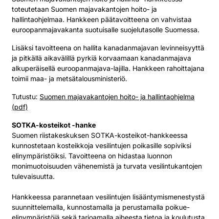
toteutetaan Suomen majavakantojen hoito- ja
hallintaohjelmaa. Hankkeen päätavoitteena on vahvistaa
euroopanmajavakanta suotuisalle suojelutasolle Suomessa.
Lisäksi tavoitteena on hallita kanadanmajavan levinneisyyttä
ja pitkällä aikavälillä pyrkiä korvaamaan kanadanmajava
alkuperäisellä euroopanmajava-lajilla. Hankkeen rahoittajana
toimii maa- ja metsätalousministeriö.
Tutustu:
Suomen majavakantojen hoito- ja hallintaohjelma
(pdf)
SOTKA-kosteikot -hanke
Suomen riistakeskuksen SOTKA-kosteikot-hankkeessa
kunnostetaan kosteikkoja vesilintujen poikasille sopiviksi
elinympäristöiksi. Tavoitteena on hidastaa luonnon
monimuotoisuuden vähenemistä ja turvata vesilintukantojen
tulevaisuutta.
Hankkeessa parannetaan vesilintujen lisääntymismenestystä
suunnittelemalla, kunnostamalla ja perustamalla poikue-
elinympäristöjä sekä tarjoamalla aiheesta tietoa ja koulutusta