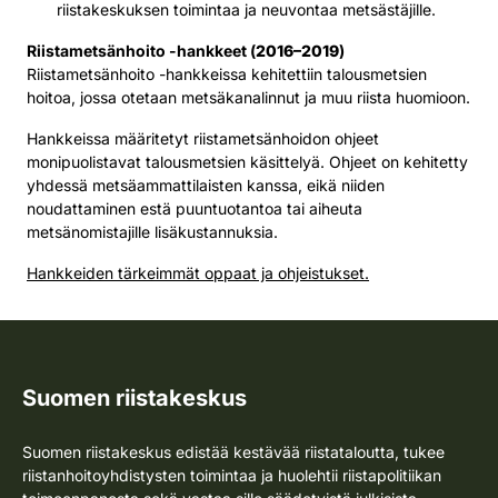
riistakeskuksen toimintaa ja neuvontaa metsästäjille.
Riistametsänhoito -hankkeet (
2016–2019
)
Riistametsänhoito -hankkeissa kehitettiin talousmetsien
hoitoa, jossa otetaan metsäkanalinnut ja muu riista huomioon.
Hankkeissa määritetyt riistametsänhoidon ohjeet
monipuolistavat talousmetsien käsittelyä. Ohjeet on kehitetty
yhdessä metsäammattilaisten kanssa, eikä niiden
noudattaminen estä puuntuotantoa tai aiheuta
metsänomistajille lisäkustannuksia.
Hankkeiden tärkeimmät oppaat ja ohjeistukset.
Suomen riistakeskus
Suomen riistakeskus edistää kestävää riistataloutta, tukee
riistanhoitoyhdistysten toimintaa ja huolehtii riistapolitiikan