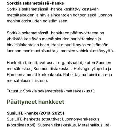
Sorkkia sekametsissä -hanke
Sorkkia sekametsässä -hanke keskittyy kestävän
metsätalouden ja hirvieläinkantojen hoitoon sekä luonnon
monimuotoisuuden edistämiseen.
Sorkkia sekametsässä -hankkeen päätavoitteena on
yhdistää kestävän metsätalouden harjoittaminen ja
hirvieläinkantojen hoito. Hanke pyrkii myös edistämään
luonnon monimuotoisuutta ja metsien vahinkokestävyyttä.
Hanketta toteuttavat useat organisaatiot, kuten Suomen
metsäkeskus, Suomen riistakeskus, Helsingin yliopisto ja
Hämeen ammattikorkeakoulu. Rahoittajana toimii maa- ja
metsätalousministeriö.
Tutustu:
Sorkkia sekametsissä (metsakeskus.fi)
Päättyneet hankkeet
SusiLIFE -hanke (
2019–2025
)
SusiLIFE-hanketta toteuttivat Luonnonvarakeskus
(koordinaattori), Suomen riistakeskus, Metsähallitus, Itä-