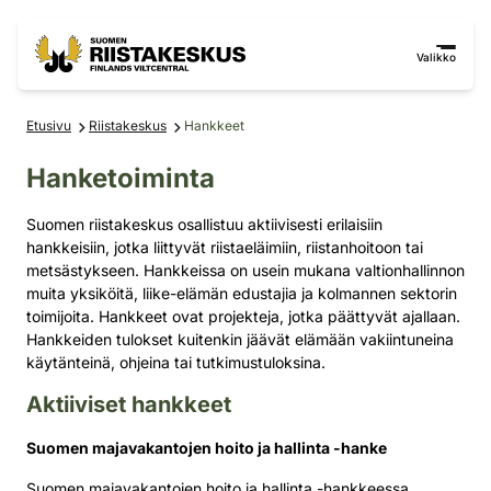
Siirry sisältöön
Siirry sivustokarttaan
Valikko
Etusivu
Riistakeskus
Hankkeet
Hanketoiminta
Suomen riistakeskus osallistuu aktiivisesti erilaisiin
hankkeisiin, jotka liittyvät riistaeläimiin, riistanhoitoon tai
metsästykseen. Hankkeissa on usein mukana valtionhallinnon
muita yksiköitä, liike-elämän edustajia ja kolmannen sektorin
toimijoita. Hankkeet ovat projekteja, jotka päättyvät ajallaan.
Hankkeiden tulokset kuitenkin jäävät elämään vakiintuneina
käytänteinä, ohjeina tai tutkimustuloksina.
Aktiiviset hankkeet
Suomen majavakantojen hoito ja hallinta -hanke
Suomen majavakantojen hoito ja hallinta -hankkeessa