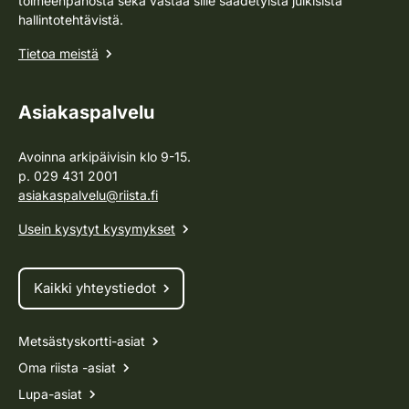
toimeenpanosta sekä vastaa sille säädetyistä julkisista
hallintotehtävistä.
Tietoa meistä
Asiakaspalvelu
Avoinna arkipäivisin klo 9-15.
p. 029 431 2001
asiakaspalvelu@riista.fi
Usein kysytyt kysymykset
Kaikki yhteystiedot
Metsästyskortti-asiat
Oma riista -asiat
Lupa-asiat