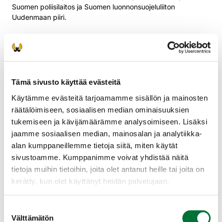
Suomen poliisilaitos ja Suomen luonnonsuojeluliiton
Uudenmaan piiri.
Hanke sai rahoitusta Euroopan unionin LIFE-ohjelmasta (LIFE
BOREALWOLF, LIFE18 NAT/FI/000394). Hanketta rahoittivat
lisäksi maa- ja metsätalousministeriö, ympäristöministeriö ja
toteuttavat organisaatiot. Maa- ja metsätaloustuottajain
Keskusliitto MTK ry rahoitti kotieläinten suojaamista ja
Tämä sivusto käyttää evästeitä
vahinkojen ennaltaehkäisyä koskevia toimenpiteitä.
Käytämme evästeitä tarjoamamme sisällön ja mainosten
räätälöimiseen, sosiaalisen median ominaisuuksien
Hankesivut
(luke.fi)
tukemiseen ja kävijämäärämme analysoimiseen. Lisäksi
SOTKA-vieraspeto -hanke (
2020–2021
)
jaamme sosiaalisen median, mainosalan ja analytiikka-
Helmi-vieraspeto -hanketta edelsi SOTKA- vieraspetohanke.
alan kumppaneillemme tietoja siitä, miten käytät
Hankkeessa kehitettiin tehokkaita keinoja poistaa
sivustoamme. Kumppanimme voivat yhdistää näitä
vieraspetoja luonnosta. Hanke jakautui mantereella ja
tietoja muihin tietoihin, joita olet antanut heille tai joita on
saaristossa toteutettavaan toimintaan.
kerätty, kun olet käyttänyt heidän palvelujaan.
Vieraspedoista vapaa saaristo -esite
(PDF)
Hyvinvointia riistasta -hanke (
2019–2021
)
Suostumuksen
Hyvinvointia riistasta oli yleishyödyllinen hanke, jonka
Välttämätön
valinta