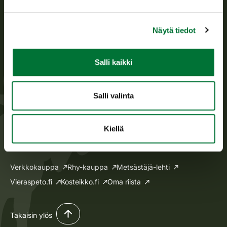
Oma riista -asiat
Lupa-asiat
Näytä tiedot
Tietoa meistä
Salli kaikki
Ajankohtaista
Avoimet työpaikat
Salli valinta
Medialle
Laskutus
Anna palautetta
Kiellä
Verkkokauppa
Rhy-kauppa
Metsästäjä-lehti
Vieraspeto.fi
Kosteikko.fi
Oma riista
Takaisin ylös