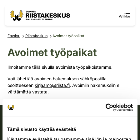
Siirry sisältöön
Siirry sivustokarttaan
Valikko
Etusivu
Riistakeskus
Avoimet työpaikat
Avoimet työpaikat
Ilmoitamme tällä sivulla avoimista työpaikoistamme.
Voit lähettää avoimen hakemuksen sähköpostilla
osoitteeseen
kirjaamo@riista.fi
. Avoimiin hakemuksiin ei
välttämättä vastata.
Suomen riistakeskus
Tämä sivusto käyttää evästeitä
Käytämme evästeitä tarjoamamme sisällön ja mainosten