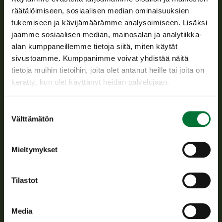
Suomen riistakeskus edistää kestävää riistataloutta, tukee
räätälöimiseen, sosiaalisen median ominaisuuksien
riistanhoitoyhdistysten toimintaa ja huolehtii riistapolitiikan
tukemiseen ja kävijämäärämme analysoimiseen. Lisäksi
toimeenpanosta sekä vastaa sille säädetyistä julkisista
jaamme sosiaalisen median, mainosalan ja analytiikka-
hallintotehtävistä.
alan kumppaneillemme tietoja siitä, miten käytät
Tietoa meistä
sivustoamme. Kumppanimme voivat yhdistää näitä
tietoja muihin tietoihin, joita olet antanut heille tai joita on
kerätty, kun olet käyttänyt heidän palvelujaan.
Asiakaspalvelu
Avoinna arkipäivisin klo 9-15.
Suostumuksen
Välttämätön
p. 029 431 2001
valinta
asiakaspalvelu@riista.fi
Usein kysytyt kysymykset
Mieltymykset
Kaikki yhteystiedot
Tilastot
Metsästyskortti-asiat
Media