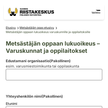
Siirry sisältöön
Siirry sivustokarttaan
Valikko
Etusivu
Metsästäjän opas etusivu
Metsästäjän oppaan lukuoikeus varuskunnille ja oppilaitoksille
Metsästäjän oppaan lukuoikeus –
Varuskunnat ja oppilaitokset
Edustamani organisaatio
(Pakollinen)
esim. varusmiestoimikunta tai oppilaskunta
Yhteyshenkilön nimi
(Pakollinen)
Etunimi