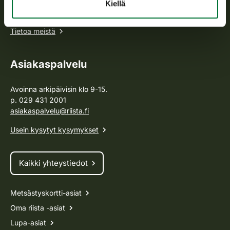
toimeenpanosta sekä vastaa sille säädetyistä julkisista
Kiellä
hallintotehtävistä.
Tietoa meistä
Asiakaspalvelu
Avoinna arkipäivisin klo 9-15.
p. 029 431 2001
asiakaspalvelu@riista.fi
Usein kysytyt kysymykset
Kaikki yhteystiedot
Metsästyskortti-asiat
Oma riista -asiat
Lupa-asiat