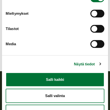
Mieltymykset
Tilastot
Riistanhoitoyhdistys
jonka kanssa tehdään yhteistyötä
Media
Lähetä
Näytä tiedot
Salli kaikki
Suomen riistakeskus
Salli valinta
Suomen riistakeskus edistää kestävää riistataloutta, tukee
riistanhoitoyhdistysten toimintaa ja huolehtii riistapolitiikan