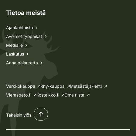
Tietoa meistä
Ajankohtaista
Avoimet työpaikat
Medialle
Laskutus
Anna palautetta
Verkkokauppa
Rhy-kauppa
Metsästäjä-lehti
Vieraspeto.fi
Kosteikko.fi
Oma riista
Takaisin ylös