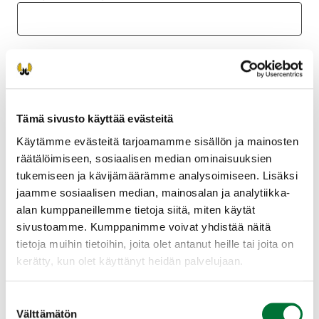
Päivämäärä, josta haluat lukuoikeuden alkavan
vuodeksi eteenpäin
(Pakollinen)
Tämä sivusto käyttää evästeitä
Käytämme evästeitä tarjoamamme sisällön ja mainosten
räätälöimiseen, sosiaalisen median ominaisuuksien
tukemiseen ja kävijämäärämme analysoimiseen. Lisäksi
Laskutusosoite
(Pakollinen)
jaamme sosiaalisen median, mainosalan ja analytiikka-
alan kumppaneillemme tietoja siitä, miten käytät
sivustoamme. Kumppanimme voivat yhdistää näitä
tietoja muihin tietoihin, joita olet antanut heille tai joita on
kerätty, kun olet käyttänyt heidän palvelujaan.
Suostumuksen
Välttämätön
valinta