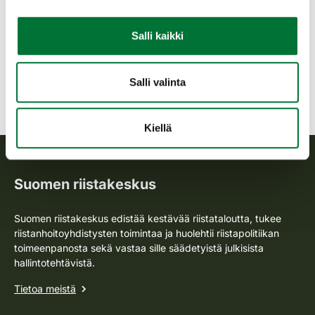
havainnon kirjaaja tule tietoon.
Salli kaikki
Havaintojen kirjaaminen Oma riista -maastosovelluksella
(riistainfo.fi)
Lintuatlaskartoitus (lintuatlas.fi)
Salli valinta
Kiellä
Suomen riistakeskus
Suomen riistakeskus edistää kestävää riistataloutta, tukee
riistanhoitoyhdistysten toimintaa ja huolehtii riistapolitiikan
toimeenpanosta sekä vastaa sille säädetyistä julkisista
hallintotehtävistä.
Tietoa meistä