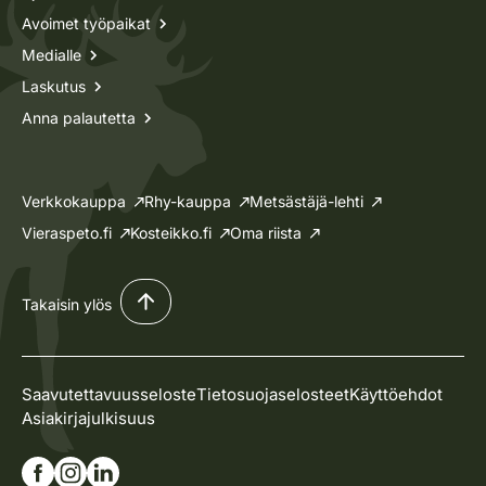
Avoimet työpaikat
Medialle
Laskutus
Anna palautetta
Verkkokauppa
Rhy-kauppa
Metsästäjä-lehti
Vieraspeto.fi
Kosteikko.fi
Oma riista
Takaisin ylös
Saavutettavuusseloste
Tietosuojaselosteet
Käyttöehdot
Asiakirjajulkisuus