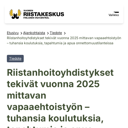
Siirry sisältöön
Siirry sivustokarttaan
Valikko
Etusivu
Ajankohtaista
Tiedote
Riistanhoitoyhdistykset tekivät vuonna 2025 mittavan vapaaehtoistyön
– tuhansia koulutuksia, tapahtumia ja apua onnettomuustilanteissa
Tiedote
Riistanhoitoyhdistykset
tekivät vuonna 2025
mittavan
vapaaehtoistyön –
tuhansia koulutuksia,