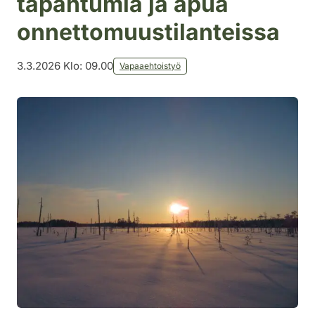
tapahtumia ja apua
onnettomuustilanteissa
3.3.2026 Klo: 09.00
Vapaaehtoistyö