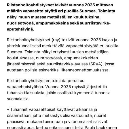
Riistanhoitoyhdistykset tekivät vuonna 2025 mittavan
määrän vapaaehtoistyötä eri puolilla Suomea. Toiminta
näkyi muun muassa metsästäjien koulutuksina,
nuorisotyönä, ampumakokeina sekä suurriistavirka-
aputehtävinä.
Riistanhoitoyhdistykset (rhy) tekivät vuonna 2025 laajaa ja
yhteiskunnallisesti merkittävää vapaaehtoistyötä eri puolilla
Suomea. Toiminta näkyi erityisesti uusien metsästäjien
koulutuksessa, nuorisotyössä, ampumakokeiden
järjestämisessä sekä suurriistavirka-avussa (SRVA), jossa
autetaan poliisia esimerkiksi liikenneonnettomuuksissa.
Riistanhoitoyhdistysten toiminta perustuu
vapaaehtoistyöhön. Vuonna 2025 rhyissä järjestettiin
tuhansia tilaisuuksia, joihin osallistui kymmeniä tuhansia
suomalaisia.
– Tuhannet vapaaehtoiset käyttävät aikaansa ja
osaamistaan, jotta metsästys olisi vastuullista, nuoret
pääsisivät mukaan toimintaan ja viranomaiset saisivat
nopeasti apua, kertoo erikoissuunnittelija Paula Laukkanen