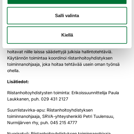
Mikä on riistanhoitoyhdistys?
Salli valinta
Riistanhoitoyhdistys on riistahallinnon paikallistason toimija,
jonka jäseninä ovat alueella asuvat tai metsästävät
metsästäjät. Suomessa toimii yhteensä 278
Kiellä
riistanhoitoyhdistystä. Riistanhoitoyhdistykset edistävät ja
organisoivat metsästäjien vapaaehtoistoimintaa sekä
hoitavat niille laissa säädettyjä julkisia hallintotehtäviä.
Käytännön toimintaa koordinoi riistanhoitoyhdistyksen
toiminnanohjaaja, joka hoitaa tehtävää usein oman työnsä
ohella.
Lisätiedot:
Riistanhoitoyhdistysten toiminta: Erikoissuunnittelija Paula
Laukkanen, puh. 029 431 2127
Suurriistavirka-apu: Riistanhoitoyhdistyksen
toiminnanohjaaja, SRVA-yhteyshenkilö Petri Tuulensuu,
Nurmijärven rhy, puh. 045 215 4777
Nuorisotyö: Riistanhoitoyhdistyksen toiminnanohjaaja,