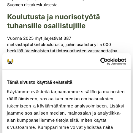
Suomen riistakeskuksesta.
Koulutusta ja nuorisotyötä
tuhansille osallistujille
Vuonna 2025 rhyt järjestivät 387
metsästäjätutkintokoulutusta, joihin osallistui yli 5 000
henkilöä. Varsinaisten tutkintosuoritusten vastaanottajina
toimi yli 1 600 vapaaehtoista ja yli tuhannessa eri
tilaisuudessa tutkinnon suoritti hyväksytysti 6 894 henkilöä.
Rhyt järjestivät vuoden aikana 1 720 nuorisotapahtumaa,
joihin osallistui yli 45 000 nuorta. Nuorisotoiminta tarjoaa
Tämä sivusto käyttää evästeitä
nuorille ja lapsille mahdollisuuksia oppia luonnossa
Käytämme evästeitä tarjoamamme sisällön ja mainosten
liikkumista, riistanhoitoa ja vastuullista metsästyskulttuuria
räätälöimiseen, sosiaalisen median ominaisuuksien
turvallisesti ohjattuna.
tukemiseen ja kävijämäärämme analysoimiseen. Lisäksi
– Nuorten mukaan saaminen tukee paitsi
jaamme sosiaalisen median, mainosalan ja analytiikka-
metsästysharrastuksen jatkuvuutta myös laajemmin
alan kumppaneillemme tietoja siitä, miten käytät
luontosuhdetta ja luonnon tuntemusta, Laukkanen sanoo.
sivustoamme. Kumppanimme voivat yhdistää näitä