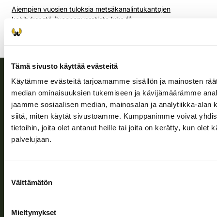
Aiempien vuosien tuloksia metsäkanalintukantojen
kehityksestä (luonnonvaratieto.luke.fi)
Kesälaskennan 2024 raportti (luke.fi)
Tämä sivusto käyttää evästeitä
Käytämme evästeitä tarjoamamme sisällön ja mainosten räät
Suomen riistakeskus
median ominaisuuksien tukemiseen ja kävijämäärämme anal
jaamme sosiaalisen median, mainosalan ja analytiikka-alan 
Suomen riistakeskus edistää kestävää riistataloutta, tukee
siitä, miten käytät sivustoamme. Kumppanimme voivat yhdistä
riistanhoitoyhdistysten toimintaa ja huolehtii riistapolitiikan
tietoihin, joita olet antanut heille tai joita on kerätty, kun olet
toimeenpanosta sekä vastaa sille säädetyistä julkisista
palvelujaan.
hallintotehtävistä.
Tietoa meistä
Suostumuksen
Välttämätön
valinta
Asiakaspalvelu
Mieltymykset