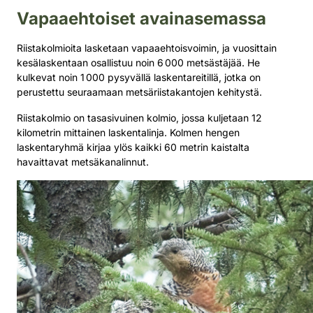
Vapaaehtoiset avainasemassa
Riistakolmioita lasketaan vapaaehtoisvoimin, ja vuosittain
kesälaskentaan osallistuu noin 6 000 metsästäjää. He
kulkevat noin 1 000 pysyvällä laskentareitillä, jotka on
perustettu seuraamaan metsäriistakantojen kehitystä.
Riistakolmio on tasasivuinen kolmio, jossa kuljetaan 12
kilometrin mittainen laskentalinja. Kolmen hengen
laskentaryhmä kirjaa ylös kaikki 60 metrin kaistalta
havaittavat metsäkanalinnut.