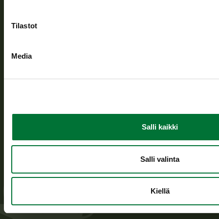
Avoinna arkipäivisin klo 9-15.
p. 029 431 2001
asiakaspalvelu@riista.fi
Tilastot
Usein kysytyt kysymykset
Media
Kaikki yhteystiedot
Metsästyskortti-asiat
Oma riista -asiat
Salli kaikki
Lupa-asiat
Tietoa meistä
Salli valinta
Ajankohtaista
Kiellä
Avoimet työpaikat
Medialle