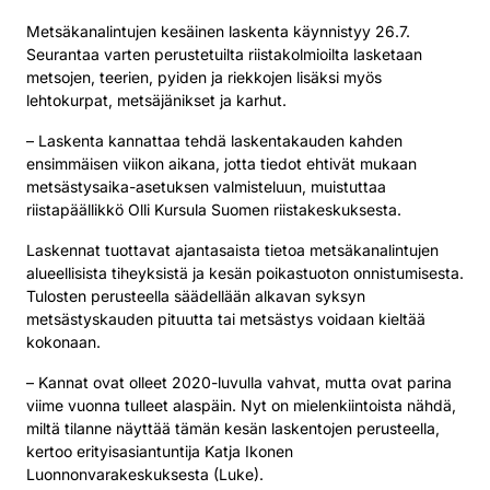
Metsäkanalintujen kesäinen laskenta käynnistyy 26.7.
Seurantaa varten perustetuilta riistakolmioilta lasketaan
metsojen, teerien, pyiden ja riekkojen lisäksi myös
lehtokurpat, metsäjänikset ja karhut.
– Laskenta kannattaa tehdä laskentakauden kahden
ensimmäisen viikon aikana, jotta tiedot ehtivät mukaan
metsästysaika-asetuksen valmisteluun, muistuttaa
riistapäällikkö Olli Kursula Suomen riistakeskuksesta.
Laskennat tuottavat ajantasaista tietoa metsäkanalintujen
alueellisista tiheyksistä ja kesän poikastuoton onnistumisesta.
Tulosten perusteella säädellään alkavan syksyn
metsästyskauden pituutta tai metsästys voidaan kieltää
kokonaan.
– Kannat ovat olleet 2020-luvulla vahvat, mutta ovat parina
viime vuonna tulleet alaspäin. Nyt on mielenkiintoista nähdä,
miltä tilanne näyttää tämän kesän laskentojen perusteella,
kertoo erityisasiantuntija Katja Ikonen
Luonnonvarakeskuksesta (Luke).