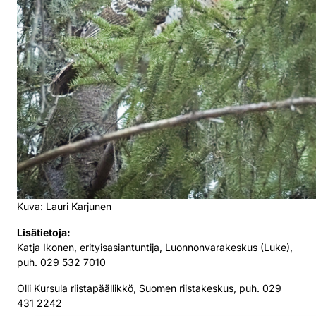
Kuva: Lauri Karjunen
Lisätietoja:
Katja Ikonen, erityisasiantuntija, Luonnonvarakeskus (Luke),
puh. 029 532 7010
Olli Kursula riistapäällikkö, Suomen riistakeskus, puh. 029
431 2242