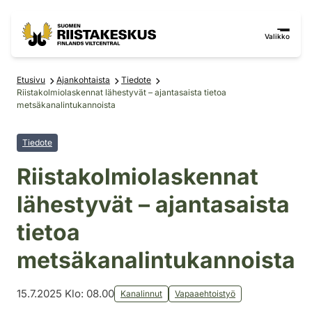
Siirry sisältöön
Siirry sivustokarttaan
Valikko
Etusivu
Ajankohtaista
Tiedote
Riistakolmiolaskennat lähestyvät – ajantasaista tietoa
metsäkanalintukannoista
Tiedote
Riistakolmiolaskennat
lähestyvät – ajantasaista
tietoa
metsäkanalintukannoista
15.7.2025 Klo: 08.00
Kanalinnut
Vapaaehtoistyö