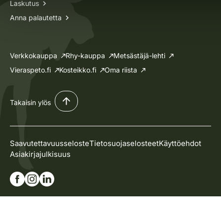
Laskutus
Anna palautetta
Verkkokauppa
Rhy-kauppa
Metsästäjä-lehti
Vieraspeto.fi
Kosteikko.fi
Oma riista
Takaisin ylös
Saavutettavuusseloste
Tietosuojaselosteet
Käyttöehdot
Asiakirjajulkisuus
Siirry Facebook-sivullemme
Siirry Instagram-sivullemme
Siirry Linkedin-sivullemme