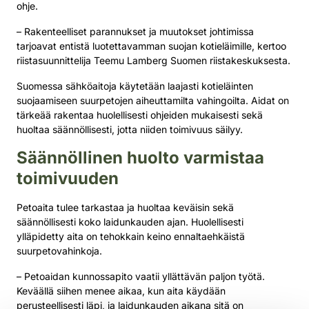
ohje.
– Rakenteelliset parannukset ja muutokset johtimissa
tarjoavat entistä luotettavamman suojan kotieläimille, kertoo
riistasuunnittelija Teemu Lamberg Suomen riistakeskuksesta.
Suomessa sähköaitoja käytetään laajasti kotieläinten
suojaamiseen suurpetojen aiheuttamilta vahingoilta. Aidat on
tärkeää rakentaa huolellisesti ohjeiden mukaisesti sekä
huoltaa säännöllisesti, jotta niiden toimivuus säilyy.
Säännöllinen huolto varmistaa
toimivuuden
Petoaita tulee tarkastaa ja huoltaa keväisin sekä
säännöllisesti koko laidunkauden ajan. Huolellisesti
ylläpidetty aita on tehokkain keino ennaltaehkäistä
suurpetovahinkoja.
– Petoaidan kunnossapito vaatii yllättävän paljon työtä.
Keväällä siihen menee aikaa, kun aita käydään
perusteellisesti läpi, ja laidunkauden aikana sitä on