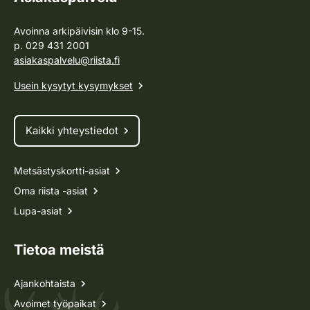
Avoinna arkipäivisin klo 9-15.
p. 029 431 2001
asiakaspalvelu@riista.fi
Usein kysytyt kysymykset
Kaikki yhteystiedot
Metsästyskortti-asiat
Oma riista -asiat
Lupa-asiat
Tietoa meistä
Ajankohtaista
Avoimet työpaikat