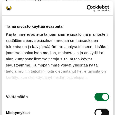
seurattava ja alusia niitettävä jatkuvasti. Vaivannäkö
kuitenkin kannattaa, koska toimiva aita on paras keino
ehkäistä vahinkoja, kertoo suurpetosuunnittelija Mikko
Jokinen Suomen riistakeskuksesta.
Tämä sivusto käyttää evästeitä
Materiaalit haettavissa Suomen
Käytämme evästeitä tarjoamamme sisällön ja mainosten
riistakeskukselta
räätälöimiseen, sosiaalisen median ominaisuuksien
tukemiseen ja kävijämäärämme analysoimiseen. Lisäksi
Suomen riistakeskus voi myöntää perustellun hakemuksen
jaamme sosiaalisen median, mainosalan ja analytiikka-
pohjalta materiaalit sähköistettyyn suurpetoaitaan
alan kumppaneillemme tietoja siitä, miten käytät
elinkeinonharjoittajalle, joka suojaa viljeltyjä laitumia.
sivustoamme. Kumppanimme voivat yhdistää näitä
Hakemus tehdään
riista.fi-sivustolla
olevalla lomakkeella.
tietoja muihin tietoihin, joita olet antanut heille tai joita on
Materiaalitukea ei myönnetä, jos aitaamiseen on mahdollista
kerätty, kun olet käyttänyt heidän palvelujaan.
saada tukea muusta lähteestä, kuten maatalousluonnon ja
maiseman hoitosopimuksen kautta, tai jos kyse on
harrastustoiminnasta.
Suostumuksen
Välttämätön
valinta
Suurpetosuunnittelijat tilallisten
apuna
Mieltymykset