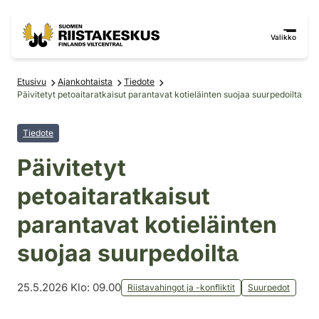
Siirry sisältöön
Siirry sivustokarttaan
Valikko
Etusivu
Ajankohtaista
Tiedote
Päivitetyt petoaitaratkaisut parantavat kotieläinten suojaa suurpedoiltа
Tiedote
Päivitetyt
petoaitaratkaisut
parantavat kotieläinten
suojaa suurpedoiltа
25.5.2026 Klo: 09.00
Riistavahingot ja -konfliktit
Suurpedot