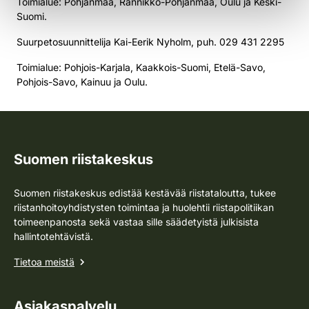
Toimialue: Pohjanmaa, Rannikko-Pohjanmaa, Oulu ja Keski-
Suomi.
Suurpetosuunnittelija Kai-Eerik Nyholm, puh. 029 431 2295
Toimialue: Pohjois-Karjala, Kaakkois-Suomi, Etelä-Savo,
Pohjois-Savo, Kainuu ja Oulu.
Suomen riistakeskus
Suomen riistakeskus edistää kestävää riistataloutta, tukee
riistanhoitoyhdistysten toimintaa ja huolehtii riistapolitiikan
toimeenpanosta sekä vastaa sille säädetyistä julkisista
hallintotehtävistä.
Tietoa meistä
Asiakaspalvelu