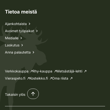
Tietoa meistä
Ajankohtaista
Avoimet työpaikat
Medialle
Laskutus
Anna palautetta
Verkkokauppa
Rhy-kauppa
Metsästäjä-lehti
Vieraspeto.fi
Kosteikko.fi
Oma riista
Takaisin ylös