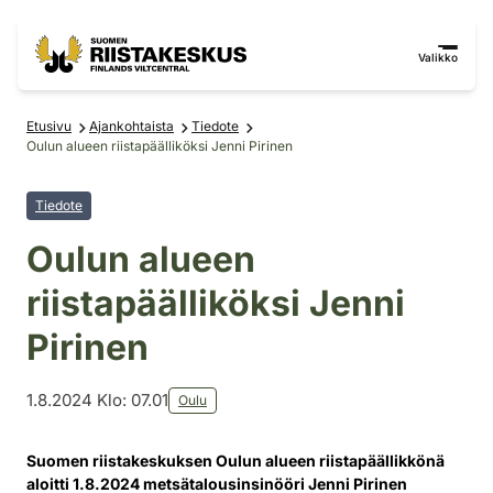
Siirry sisältöön
Siirry sivustokarttaan
Valikko
Etusivu
Ajankohtaista
Tiedote
Oulun alueen riistapäälliköksi Jenni Pirinen
Tiedote
Oulun alueen
riistapäälliköksi Jenni
Pirinen
1.8.2024 Klo: 07.01
Oulu
Suomen riistakeskuksen Oulun alueen riistapäällikkönä
aloitti 1.8.2024 metsätalousinsinööri Jenni Pirinen