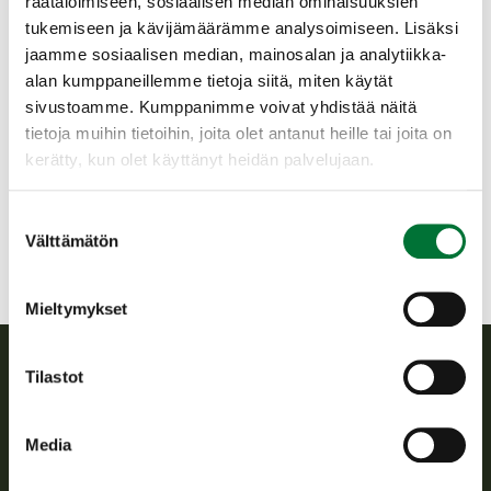
räätälöimiseen, sosiaalisen median ominaisuuksien
Vastaa toimialueellaan kestävän riistatalouden
tukemiseen ja kävijämäärämme analysoimiseen. Lisäksi
toteutumisesta, riistanhoitoyhdistysten toiminnan
tukemisesta, riistapolitiikan toimeenpanosta,
jaamme sosiaalisen median, mainosalan ja analytiikka-
sidosryhmäyhteistyöstä ja erikseen määrättyjen julkisten
alan kumppaneillemme tietoja siitä, miten käytät
hallintotehtävien hoitamisesta. Lisäksi riistapäällikkö toimii
sivustoamme. Kumppanimme voivat yhdistää näitä
alueellisen riistaneuvoston esittelijänä. Toimialueeseen
tietoja muihin tietoihin, joita olet antanut heille tai joita on
liittyvien tehtävien lisäksi riistapäällikön tehtäviin kuuluu
kerätty, kun olet käyttänyt heidän palvelujaan.
osallistuminen riistatalouden edistämisen valtakunnallisiin
tehtäviin ja hankkeisiin sekä erikseen sovittaviin
kansainvälisiin tehtäviin
Suostumuksen
Välttämätön
valinta
Suomen riistakeskuksen Oulun aluetoimisto sijaitsee
Muhoksella ja toiminta-alueella on 26 riistanhoitoyhdistystä.
Mieltymykset
Tilastot
Suomen riistakeskus
Media
Suomen riistakeskus edistää kestävää riistataloutta, tukee
riistanhoitoyhdistysten toimintaa ja huolehtii riistapolitiikan