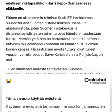
edellisen riistapäällikön Harri Hepo-Ojan jäädessä
eläkkeelle.
Pirinen on aikaisemmin toiminut SusiLIFE-hankkeessa
suunnittelijana Suomen riistakeskuksen Joensuun
aluetoimistolla, joten Suomen riistakeskus ja
riistanhoitoyhdistysten toiminta ovat hänelle entuudestaan
tuttuja. Metsästystä hän on harrastanut pienestä pitäen ja
erityisen mielenkiinnon kohteena on kanalinnustus omien
koirien kanssa. Harrastuksen myötä tutuksi ovat tulleet
vuosien varrella seudut Savo-Karjalasta aina Pohjois-Lappiin
asti.
–Olen innoissani uudesta tehtävästäni Suomen
riistakeskuksessa. Oulun alue on uniikki siinä mielessä, että
täällä poronhoitoalue sivuaa metsäpeuran laidunalueita.
Riistakannat ovat rikkaat ja lajit runsaat ja alueella on
enemmän metsästäjiä, kuin millään muulla riistakeskuksen
alueella.
Tämä sivusto käyttää evästeitä
Riistapäällikkö
Käytämme evästeitä tarjoamamme sisällön ja mainosten