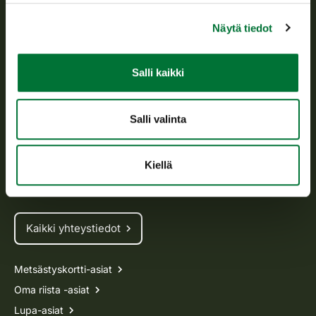
toimeenpanosta sekä vastaa sille säädetyistä julkisista
hallintotehtävistä.
Näytä tiedot
Tietoa meistä
Salli kaikki
Asiakaspalvelu
Salli valinta
Avoinna arkipäivisin klo 9-15.
p. 029 431 2001
asiakaspalvelu@riista.fi
Kiellä
Usein kysytyt kysymykset
Kaikki yhteystiedot
Metsästyskortti-asiat
Oma riista -asiat
Lupa-asiat