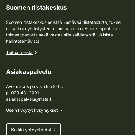
Suomen riistakeskus
Suomen riistakeskus edistää kestävää riistataloutta, tukee
riistanhoitoyhdistysten toimintaa ja huolehtii riistapolitiikan
toimeenpanosta sekä vastaa sille säädetyistä julkisista
hallintotehtävistä.
Tietoa meistä
Asiakaspalvelu
Avoinna arkipäivisin klo 9-15.
p. 029 431 2001
asiakaspalvelu@riista.fi
Usein kysytyt kysymykset
Kaikki yhteystiedot