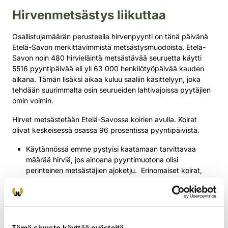
Hirvenmetsästys liikuttaa
Osallistujamäärän perusteella hirvenpyynti on tänä päivänä
Etelä-Savon merkittävimmistä metsästysmuodoista. Etelä-
Savon noin 480 hirvieläintä metsästävää seuruetta käytti
5516 pyyntipäivää eli yli 63 000 henkilötyöpäivää kauden
aikana. Tämän lisäksi aikaa kuluu saaliin käsittelyyn, joka
tehdään suurimmalta osin seurueiden lahtivajoissa pyytäjien
omin voimin.
Hirvet metsästetään Etelä-Savossa koirien avulla. Koirat
olivat keskeisessä osassa 96 prosentissa pyyntipäivistä.
Käytännössä emme pystyisi kaatamaan tarvittavaa
määrää hirviä, jos ainoana pyyntimuotona olisi
perinteinen metsästäjien ajoketju. Erinomaiset koirat,
niiden seurantalaitteet ja riistakamerat ovat tuoneet
pyyntiin viime vuosikymmenen aikana merkittävästi
tehoa, toteaa Vartiainen.
Hirvenmetsästys ei ole pelkästään kantojen säätelyä ja
Tämä sivusto käyttää evästeitä