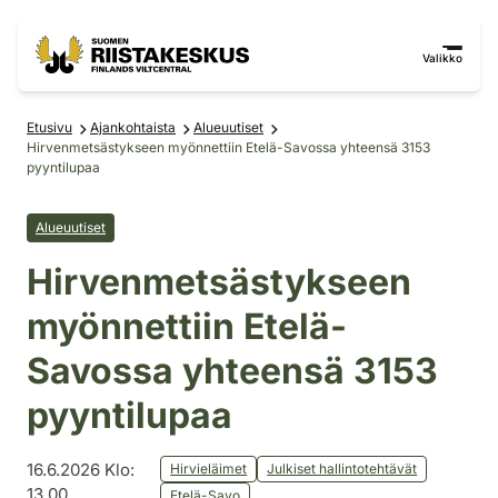
Siirry sisältöön
Siirry sivustokarttaan
Valikko
Etusivu
Ajankohtaista
Alueuutiset
Hirvenmetsästykseen myönnettiin Etelä-Savossa yhteensä 3153
pyyntilupaa
Alueuutiset
Hirvenmetsästykseen
myönnettiin Etelä-
Savossa yhteensä 3153
pyyntilupaa
16.6.2026 Klo:
Hirvieläimet
Julkiset hallintotehtävät
13.00
Etelä-Savo