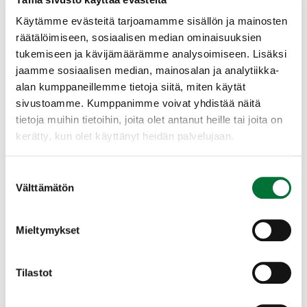
vahinkojen ennaltaehkäisyä. Pyynti tuottaa arvokasta
riistanlihaa, edistää hyvinvointia ja elävöittää maaseutua.
Käytämme evästeitä tarjoamamme sisällön ja mainosten
Syksyisin monet kotiseudultaan poismuuttaneet palaavat
räätälöimiseen, sosiaalisen median ominaisuuksien
takaisin metsästämään yhdessä sukulaisten ja ystävien
tukemiseen ja kävijämäärämme analysoimiseen. Lisäksi
kanssa.
jaamme sosiaalisen median, mainosalan ja analytiikka-
Pyyntiluvilla ohjataan
alan kumppaneillemme tietoja siitä, miten käytät
sivustoamme. Kumppanimme voivat yhdistää näitä
hirvikannan hoitoa
tietoja muihin tietoihin, joita olet antanut heille tai joita on
kerätty, kun olet käyttänyt heidän palvelujaan.
Suomen riistakeskus mitoittaa pyyntiluvat alueellisten
kannanhoitotavoitteiden mukaisesti. Kannanhoitotavoitteet
on asetettu yhteistyössä alueellisten sidosryhmien kanssa.
Suostumuksen
Etelä-Savon hirvitalousalueilla tavoitellaan 2,5–3,0 hirven
Välttämätön
valinta
jäävää kantaa 1000 hehtaaria kohden. Hirvikanta pyritään
pitämään elinvoimaisena ja hirvien aiheuttamat vahingot
kohtuullisena.
Mieltymykset
Hirvenmetsästys alkaa täydellä teholla lauantaina 10.
lokakuuta. Valkohäntäpeuroja vahtimalla ja hirviä pelloilta
Tilastot
voidaan ampua syyskuun alusta alkaen. Yhdellä pyyntiluvalla
saa kaataa joko yhden aikuisen hirven tai kaksi vasaa.