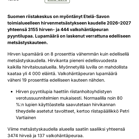
Suomen riistakeskus on myöntänyt Etelä-Savon
toimialueelleen hirvenmetsästykseen kaudelle 2026–2027
yhteensä 3155 hirven- ja 444 valkohäntäpeuran
pyyntilupaa. Lupamäärä on laskenut verrattuna edelliseen
metsästyskauteen.
Hirven lupamäärä on 8 prosenttia vähemmän kuin edellisellä
metsästyskaudella. Hirvikanta pieneni edellisvuodesta
kaikilla hirvitalousalueilla. Myönnetyillä luvilla on mahdollista
kaataa yli 4 000 eläintä. Valkohäntäpeuran lupamäärä
väheni 19 prosenttia edelliseen kauteen nähden.
Hirven pyyntilupia haettiin riistanhoitoyhdistyen
verotussuunnitelmien mukaisesti. Normaalilla noin 80
%:n lupien käyttöastella saavutetaan hirvikannan
tiheydelle asetetut tavoitteet, kertoo riistapäällikkö Petri
Vartiainen
Viime metsästyskaudella alueella saatiin saaliiksi yhteensä
3474 hirveä ja 137 valkohäntäpeuraa.