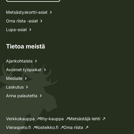
Metsästyskortti-asiat
Oma riista -asiat
Lupa-asiat
Tietoa meistä
Ajankohtaista
Avoimet työpaikat
Medialle
Laskutus
Anna palautetta
Verkkokauppa
Rhy-kauppa
Metsästäjä-lehti
Vieraspeto.fi
Kosteikko.fi
Oma riista