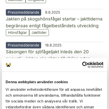
Pressmeddelande
9.9.2025
Jakten på skogshönsfågel startar – jakttiderna
begränsas enligt fågelbeståndets utveckling
Hönsfåglar
Jakttider
Pressmeddelande
18.8.2025
Säsongen för sjöfågeljakt inleds den 20
augusti – jakten ska riktas till rikliga arter
Jakttider
Sjöfåglar
Pressmeddelande
8.8.2025
Denna webbplats använder cookies
Ringduvan har blivit jägarnas favorit – jakten
Vi använder enhetsidentifierare för att anpassa innehållet
börjar den 10 augusti
och annonserna till användarna, tillhandahålla funktioner
Jakttider
Ringduva
för sociala medier och analysera vår trafik. Vi
vidarebefordrar även sådana identifierare och annan