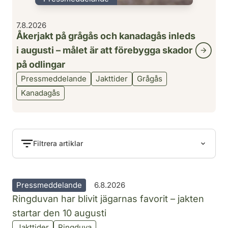
7.8.2026
Åkerjakt på grågås och kanadagås inleds
i augusti – målet är att förebygga skador
på odlingar
Pressmeddelande
Jakttider
Grågås
Kanadagås
Filtrera artiklar
Pressmeddelande
6.8.2026
Ringduvan har blivit jägarnas favorit – jakten
startar den 10 augusti
Jakttider
Ringduva