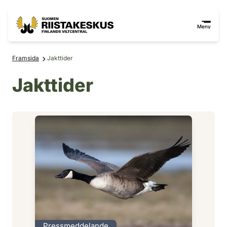
Hoppa till innehåll
Gå till webbplatskartan
Meny
Framsida
Jakttider
Jakttider
Pressmeddelande