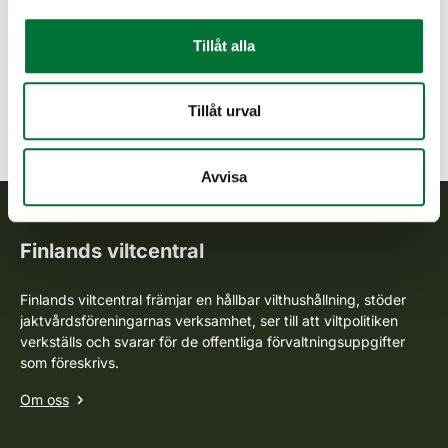
Jakttider
Östersjövikare
Tillåt alla
Pressmeddelande
9.1.2024
Toppjakten på tjäder och orre startar
Tillåt urval
Hönsfåglar
Jakttider
Orre
Tjäder
Avvisa
Finlands viltcentral
Finlands viltcentral främjar en hållbar vilthushållning, stöder
jaktvårdsföreningarnas verksamhet, ser till att viltpolitiken
verkställs och svarar för de offentliga förvaltningsuppgifter
som föreskrivs.
Om oss