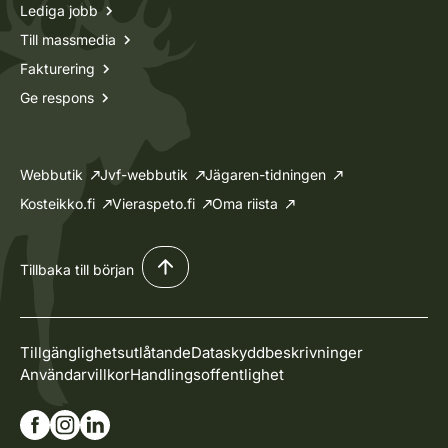
Lediga jobb
Till massmedia
Fakturering
Ge respons
Webbutik
Jvf-webbutik
Jägaren-tidningen
Kosteikko.fi
Vieraspeto.fi
Oma riista
Tillbaka till början
Tillgänglighetsutlåtande
Dataskyddbeskrivninger
Användarvillkor
Handlingsoffentlighet