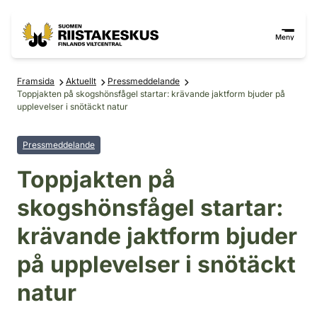
Hoppa till innehåll
Gå till webbplatskartan
Meny
Framsida
Aktuellt
Pressmeddelande
Toppjakten på skogshönsfågel startar: krävande jaktform bjuder på
upplevelser i snötäckt natur
Pressmeddelande
Toppjakten på
skogshönsfågel startar:
krävande jaktform bjuder
på upplevelser i snötäckt
natur