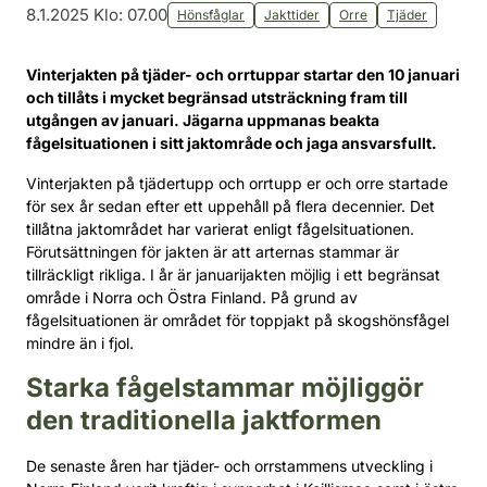
8.1.2025 Klo: 07.00
Hönsfåglar
Jakttider
Orre
Tjäder
Vinterjakten på tjäder- och orrtuppar startar den 10 januari
och tillåts i mycket begränsad utsträckning fram till
utgången av januari. Jägarna uppmanas beakta
fågelsituationen i sitt jaktområde och jaga ansvarsfullt.
Vinterjakten på tjädertupp och orrtupp er och orre startade
för sex år sedan efter ett uppehåll på flera decennier. Det
tillåtna jaktområdet har varierat enligt fågelsituationen.
Förutsättningen för jakten är att arternas stammar är
tillräckligt rikliga. I år är januarijakten möjlig i ett begränsat
område i Norra och Östra Finland. På grund av
fågelsituationen är området för toppjakt på skogshönsfågel
mindre än i fjol.
Starka fågelstammar möjliggör
den traditionella jaktformen
De senaste åren har tjäder- och orrstammens utveckling i