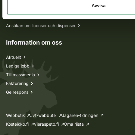
Avvisa
Jaktkort
Oma riista -tjänsten
Ansökan om licenser och dispenser
Information om oss
Aktuellt
Lediga jobb
Till massmedia
Fakturering
Ge respons
Webbutik
Jvf-webbutik
Jägaren-tidningen
Kosteikko.fi
Vieraspeto.fi
Oma riista