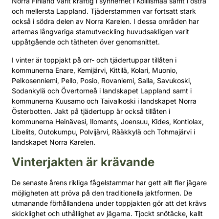
Norra Finland varit kraftig i synnerhet i Koillismaa samt i östra
och mellersta Lappland. Tjäderstammen var fortsatt stark
också i södra delen av Norra Karelen. I dessa områden har
arternas långvariga stamutveckling huvudsakligen varit
uppåtgående och tätheten över genomsnittet.
I vinter är toppjakt på orr- och tjädertuppar tillåten i
kommunerna Enare, Kemijärvi, Kittilä, Kolari, Muonio,
Pelkosenniemi, Pello, Posio, Rovaniemi, Salla, Savukoski,
Sodankylä och Övertorneå i landskapet Lappland samt i
kommunerna Kuusamo och Taivalkoski i landskapet Norra
Österbotten. Jakt på tjädertupp är också tillåten i
kommunerna Heinävesi, Ilomants, Joensuu, Kides, Kontiolax,
Libelits, Outokumpu, Polvijärvi, Rääkkylä och Tohmajärvi i
landskapet Norra Karelen.
Vinterjakten är krävande
De senaste årens rikliga fågelstammar har gett allt fler jägare
möjligheten att pröva på den traditionella jaktformen. De
utmanande förhållandena under toppjakten gör att det krävs
skicklighet och uthållighet av jägarna. Tjockt snötäcke, kallt