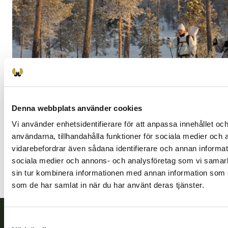
Denna webbplats använder cookies
Vi använder enhetsidentifierare för att anpassa innehållet och
användarna, tillhandahålla funktioner för sociala medier och a
Bild: Hannu Huttu
vidarebefordrar även sådana identifierare och annan informatio
Se jakttiderna (metsastajalehti.fi)
sociala medier och annons- och analysföretag som vi samar
sin tur kombinera informationen med annan information som du 
Läs om ansvarsfull jakt på skogshönsfåglar (riistainfo.fi)
som de har samlat in när du har använt deras tjänster.
Samtyckesval