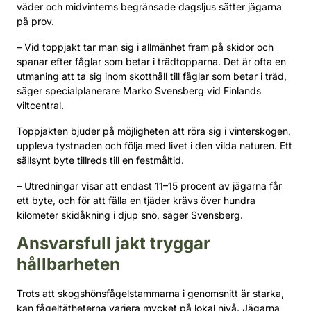
väder och midvinterns begränsade dagsljus sätter jägarna
på prov.
– Vid toppjakt tar man sig i allmänhet fram på skidor och
spanar efter fåglar som betar i trädtopparna. Det är ofta en
utmaning att ta sig inom skotthåll till fåglar som betar i träd,
säger specialplanerare Marko Svensberg vid Finlands
viltcentral.
Toppjakten bjuder på möjligheten att röra sig i vinterskogen,
uppleva tystnaden och följa med livet i den vilda naturen. Ett
sällsynt byte tillreds till en festmåltid.
– Utredningar visar att endast 11–15 procent av jägarna får
ett byte, och för att fälla en tjäder krävs över hundra
kilometer skidåkning i djup snö, säger Svensberg.
Ansvarsfull jakt tryggar
hållbarheten
Trots att skogshönsfågelstammarna i genomsnitt är starka,
kan fågeltätheterna variera mycket på lokal nivå. Jägarna