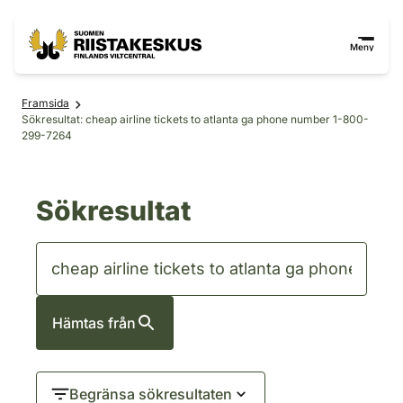
Hoppa till innehåll
Gå till webbplatskartan
Meny
Framsida
Sökresultat: cheap airline tickets to atlanta ga phone number 1-800-
299-7264
Sökresultat
Hämtas från
Begränsa sökresultaten