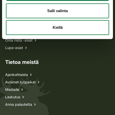
Usein kysytyt kysymykset
Salli valinta
Kaikki yhteystiedot
Kiellä
Metsästyskortti-asiat
Oma riista -asiat
Lupa-asiat
Tietoa meistä
Ajankohtaista
Avoimet työpaikat
Medialle
Laskutus
Anna palautetta