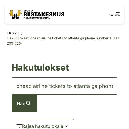
Siirry sisältöön
Siirry sivustokarttaan
Valikko
Etusivu
Hakutulokset: cheap airline tickets to atlanta ga phone number 1-800-
299-7264
Hakutulokset
Hae
Rajaa hakutuloksia