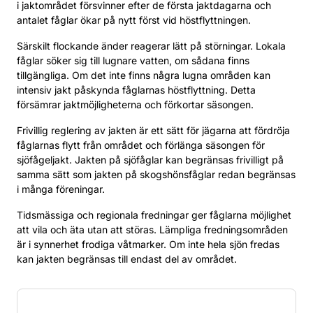
i jaktområdet försvinner efter de första jaktdagarna och
antalet fåglar ökar på nytt först vid höstflyttningen.
Särskilt flockande änder reagerar lätt på störningar. Lokala
fåglar söker sig till lugnare vatten, om sådana finns
tillgängliga. Om det inte finns några lugna områden kan
intensiv jakt påskynda fåglarnas höstflyttning. Detta
försämrar jaktmöjligheterna och förkortar säsongen.
Frivillig reglering av jakten är ett sätt för jägarna att fördröja
fåglarnas flytt från området och förlänga säsongen för
sjöfågeljakt. Jakten på sjöfåglar kan begränsas frivilligt på
samma sätt som jakten på skogshönsfåglar redan begränsas
i många föreningar.
Tidsmässiga och regionala fredningar ger fåglarna möjlighet
att vila och äta utan att störas. Lämpliga fredningsområden
är i synnerhet frodiga våtmarker. Om inte hela sjön fredas
kan jakten begränsas till endast del av området.