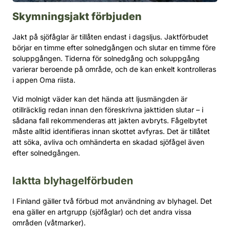
Skymningsjakt förbjuden
Jakt på sjöfåglar är tillåten endast i dagsljus. Jaktförbudet
börjar en timme efter solnedgången och slutar en timme före
soluppgången. Tiderna för solnedgång och soluppgång
varierar beroende på område, och de kan enkelt kontrolleras
i appen Oma riista.
Vid molnigt väder kan det hända att ljusmängden är
otillräcklig redan innan den föreskrivna jakttiden slutar – i
sådana fall rekommenderas att jakten avbryts. Fågelbytet
måste alltid identifieras innan skottet avfyras. Det är tillåtet
att söka, avliva och omhänderta en skadad sjöfågel även
efter solnedgången.
Iaktta blyhagelförbuden
I Finland gäller två förbud mot användning av blyhagel. Det
ena gäller en artgrupp (sjöfåglar) och det andra vissa
områden (våtmarker).