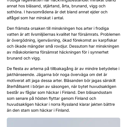
annat hos bläsand, stjärtand, årta, brunand, vigg och
Jakt endast vissa dagar i veckan,
till exempel
sothöna. I havsområdena är det bland annat ejder och
två dagar i veckan. Störningarna minskar, men
alfågel som har minskat i antal.
längre fredade perioder är ofta effektivare.
Fångstkvoter,
antingen per dag (t.ex. 2–5
Den främsta orsaken till minskningen hos arter i frodiga
fåglar/dag) eller per säsong. Kvoterna kan
vatten är att livsmiljöernas kvalitet har försämrats. Problemen
fastställas separat för olika arter.
är övergödning, igenväxning, ökad förekomst av karpfiskar
och ökade mängder små rovdjur. Dessutom har minskningen
Begränsning av antalet skott,
till exempel 6
av måskolonierna försämrat häckningen för i synnerhet
patroner/jägare/dag. Detta sporrar jägarna att
brunand och vigg.
endast skjuta i fördelaktiga situationer, vilket
minskar risken för att fåglar skadas.
De flesta av arterna på tillbakagång är av mindre betydelse i
jakthänseende. Jägarna bör noga överväga om det är
De bästa resultaten uppnås ofta genom att
motiverat att jaga dessa arter. Bläsanden bör jagas särskilt
kombinera flera metoder.
återhållsamt i början av säsongen, när bytet huvudsakligen
består av fåglar som häckar i Finland. Den bläsandsstam
som senare på hösten flyttar genom Finland och
huvudsakligen häckar i norra Ryssland klarar jakten bättre
än den stam som häckar i Finland.