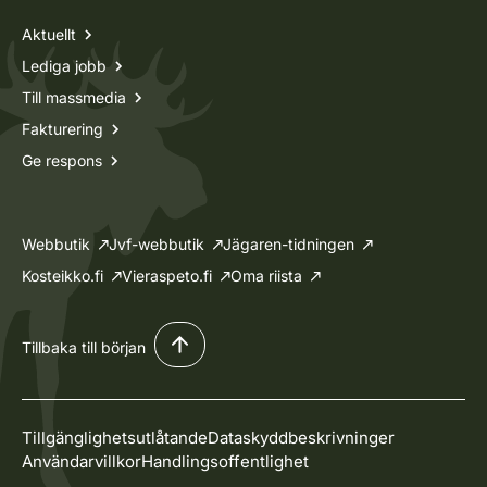
Aktuellt
Lediga jobb
Till massmedia
Fakturering
Ge respons
Webbutik
Jvf-webbutik
Jägaren-tidningen
Kosteikko.fi
Vieraspeto.fi
Oma riista
Tillbaka till början
Tillgänglighetsutlåtande
Dataskyddbeskrivninger
Användarvillkor
Handlingsoffentlighet