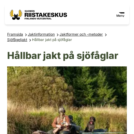
Hoppa till innehåll
Gå till webbplatskartan
Meny
Framsida
Jaktinformation
Jaktformer och -metoder
Sjöfågeljakt
Hållbar jakt på sjöfåglar
Hållbar jakt på sjöfåglar