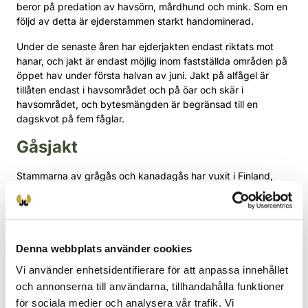
beror på predation av havsörn, mårdhund och mink. Som en
följd av detta är ejderstammen starkt handominerad.
Under de senaste åren har ejderjakten endast riktats mot
hanar, och jakt är endast möjlig inom fastställda områden på
öppet hav under första halvan av juni. Jakt på alfågel är
tillåten endast i havsområdet och på öar och skär i
havsområdet, och bytesmängden är begränsad till en
dagskvot på fem fåglar.
Gåsjakt
Stammarna av grågås och kanadagås har vuxit i Finland,
men förekomsten är relativt regionalt begränsad. Gässen är
platstrogna, och för att stammen ska växa krävs att de
första paren som etablerar sig i ett område får häcka i fred.
Jaktföreningar bör därför begränsa gåsjakten tills
Denna webbplats använder cookies
häckningsbeståndet har stabiliserats och börja jaga först när
Vi använder enhetsidentifierare för att anpassa innehållet
stammen har ökat tydligt. På så sätt bevaras möjligheterna
och annonserna till användarna, tillhandahålla funktioner
till gåsjakt i området år efter år.
för sociala medier och analysera vår trafik. Vi