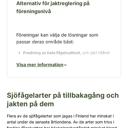
Alternativ för jaktreglering på
föreningsnivå
Föreningar kan välja de lösningar som
passar deras område bäst:
Fredning av hela fågelvattnet,
och jakt tillåtet
endast i omgivande områden. De skyddade
Visa mer information
vattendragen samlar fåglar som också rör sig
på åkrarna och i vattendragen i omgivningen.
Jakt ungefär var tionde dag.
Färre störningar
förlänger fåglarnas vistelse i området och gör
varje jakttillfälle till en ny start.
Sjöfågelarter på tillbakagång och
Fredning under förhösten,
t.ex. jaktstart den
jakten på dem
1 september. Området lockar till sig fåglar från
områden där jakten börjar tidigare.
Flera av de sjöfågelarter som jagas i Finland har minskat i
Områden där jakt bedrivs turvis eller stegvis
,
antal under de senaste årtiondena. Av de arter som trivs i
så att fåglarna alltid har en lugn rastplats.
frodiga fågelvatten har häckningsbeståndet minskat bland