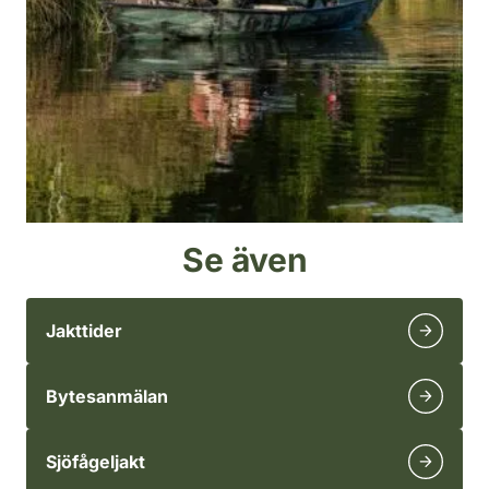
Se även
Jakttider
Bytesanmälan
Sjöfågeljakt