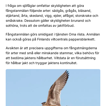
I fråga om sjöfåglar omfattar skyldigheten att göra
fångstanmälan följande arter: sädgås, grågås, bläsand,
stjärtand, årta, skedand, vigg, ejder, alfågel, storskrake och
småskrake. Dessutom gäller skyldigheten brunand och
sothöna, trots att de omfattas av jaktförbud.
Fångstanmälan görs smidigast i tjänsten Oma riista. Anmälan
kan också göras på Finlands viltcentrals pappersblankett.
Avsikten är att precisera uppgifterna om fångstmängderna
för arter med små eller minskande stammar, vilka behövs för
att bedöma jaktens hållbarhet. Viltdata är en förutsättning
för hållbar jakt och tryggar jaktens kontinuitet.