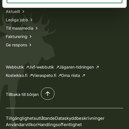
Aktuellt
Lediga jobb
Till massmedia
Fakturering
Ge respons
Webbutik
Jvf-webbutik
Jägaren-tidningen
Kosteikko.fi
Vieraspeto.fi
Oma riista
Tillbaka till början
Tillgänglighetsutlåtande
Dataskyddbeskrivninger
Användarvillkor
Handlingsoffentlighet