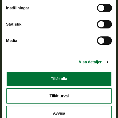
Om oss
Inställningar
Kundtjänst
Statistik
Vardagar kl. 9–15
tel. 029 431 2001
Media
asiakaspalvelu@riista.fi
Ofta ställda frågor
Visa detaljer
Alla kontaktuppgifter
Tillåt alla
Jaktkort
Oma riista -tjänsten
Tillåt urval
Ansökan om licenser och dispenser
Avvisa
Information om oss