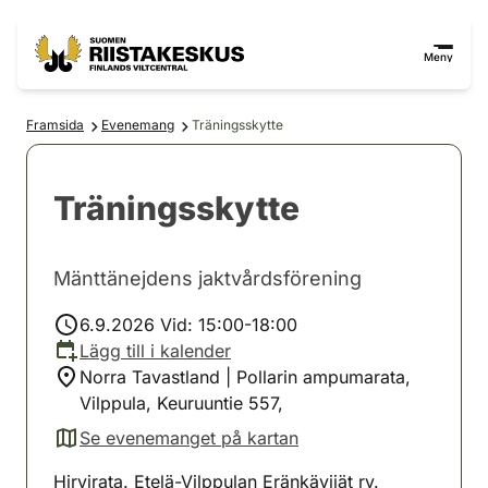
Hoppa till innehåll
Gå till webbplatskartan
Meny
Framsida
Evenemang
Träningsskytte
Träningsskytte
Mänttänejdens jaktvårdsförening
6.9.2026 Vid: 15:00-18:00
Lägg till i kalender
Norra Tavastland | Pollarin ampumarata,
Vilppula, Keuruuntie 557,
Se evenemanget på kartan
(avautuu uuteen välilehteen)
Hirvirata. Etelä-Vilppulan Eränkävijät ry.