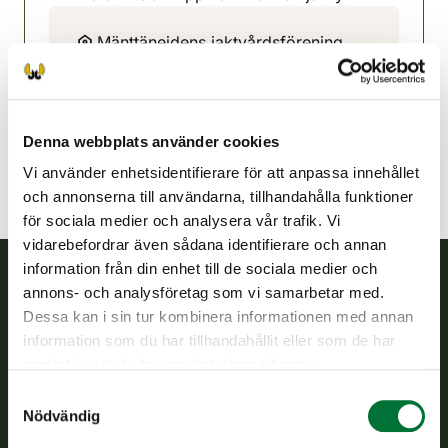
Mänttänejdens jaktvårdsförening
Norra Tavastland
050 5847247
mantta@rhy.riista.fi
Denna webbplats använder cookies
Vi använder enhetsidentifierare för att anpassa innehållet
och annonserna till användarna, tillhandahålla funktioner
för sociala medier och analysera vår trafik. Vi
vidarebefordrar även sådana identifierare och annan
information från din enhet till de sociala medier och
annons- och analysföretag som vi samarbetar med.
Finlands viltcentral
Dessa kan i sin tur kombinera informationen med annan
information som du har tillhandahållit eller som de har
Finlands viltcentral främjar en hållbar vilthushållning, stöder
samlat in när du har använt deras tjänster.
jaktvårdsföreningarnas verksamhet, ser till att viltpolitiken
Samtyckesval
verkställs och svarar för de offentliga förvaltningsuppgifter
Nödvändig
som föreskrivs.