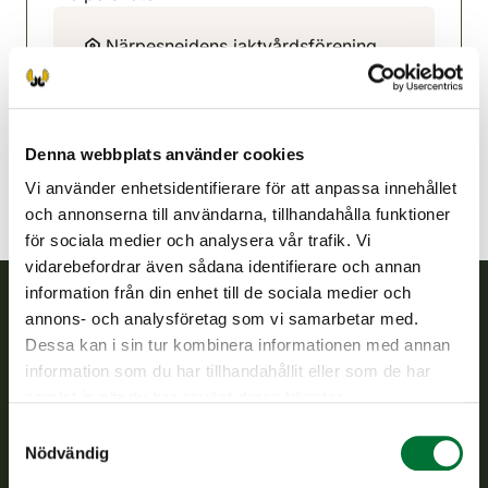
Närpesnejdens jaktvårdsförening
Kust Österbotten
+358 400 561 343
narpes@rhy.riista.fi
Denna webbplats använder cookies
Vi använder enhetsidentifierare för att anpassa innehållet
och annonserna till användarna, tillhandahålla funktioner
för sociala medier och analysera vår trafik. Vi
vidarebefordrar även sådana identifierare och annan
information från din enhet till de sociala medier och
annons- och analysföretag som vi samarbetar med.
Finlands viltcentral
Dessa kan i sin tur kombinera informationen med annan
information som du har tillhandahållit eller som de har
Finlands viltcentral främjar en hållbar vilthushållning, stöder
samlat in när du har använt deras tjänster.
jaktvårdsföreningarnas verksamhet, ser till att viltpolitiken
Samtyckesval
verkställs och svarar för de offentliga förvaltningsuppgifter
Nödvändig
som föreskrivs.