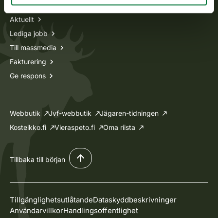
Aktuellt
Lediga jobb
Till massmedia
Fakturering
Ge respons
Webbutik
Jvf-webbutik
Jägaren-tidningen
Kosteikko.fi
Vieraspeto.fi
Oma riista
Tillbaka till början
Tillgänglighetsutlåtande
Dataskyddbeskrivninger
Användarvillkor
Handlingsoffentlighet