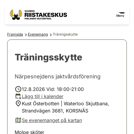
Hoppa till innehåll
Gå till webbplatskartan
Meny
Framsida
Evenemang
Träningsskytte
Träningsskytte
Närpesnejdens jaktvårdsförening
12.8.2026 Vid: 18:00-21:00
Lägg till i kalender
Kust Österbotten | Waterloo Skjutbana,
Strandvägen 3681, KORSNÄS
Se evenemanget på kartan
(avautuu uuteen välilehteen)
Molpe sköter