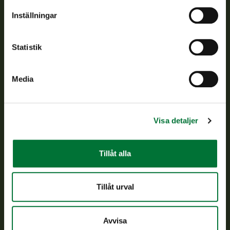
Om oss
Inställningar
Kundtjänst
Statistik
Vardagar kl. 9–15
tel. 029 431 2001
Media
asiakaspalvelu@riista.fi
Ofta ställda frågor
Visa detaljer
Alla kontaktuppgifter
Tillåt alla
Jaktkort
Oma riista -tjänsten
Tillåt urval
Ansökan om licenser och dispenser
Avvisa
Information om oss