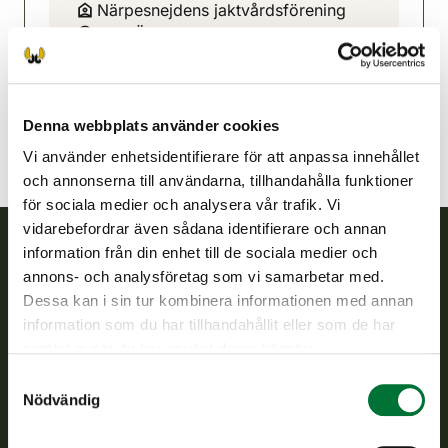
Närpesnejdens jaktvårdsförening
Kust Österbotten
+358 400 561 343
narpes@rhy.riista.fi
Denna webbplats använder cookies
Vi använder enhetsidentifierare för att anpassa innehållet
och annonserna till användarna, tillhandahålla funktioner
för sociala medier och analysera vår trafik. Vi
vidarebefordrar även sådana identifierare och annan
information från din enhet till de sociala medier och
Finlands viltcentral
annons- och analysföretag som vi samarbetar med.
Dessa kan i sin tur kombinera informationen med annan
information som du har tillhandahållit eller som de har
Finlands viltcentral främjar en hållbar vilthushållning, stöder
jaktvårdsföreningarnas verksamhet, ser till att viltpolitiken
samlat in när du har använt deras tjänster.
verkställs och svarar för de offentliga förvaltningsuppgifter
Samtyckesval
som föreskrivs.
Nödvändig
Om oss