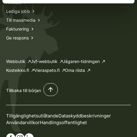
Aktuellt
Lediga jobb
Till massmedia
Fakturering
Ge respons
Webbutik
Jvf-webbutik
Jägaren-tidningen
Kosteikko.fi
Vieraspeto.fi
Oma riista
Tillbaka till början
Tillgänglighetsutlåtande
Dataskyddbeskrivninger
Användarvillkor
Handlingsoffentlighet