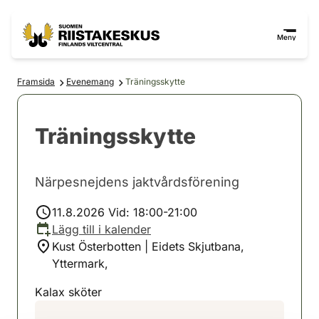
Hoppa till innehåll
Gå till webbplatskartan
Meny
Framsida
Evenemang
Träningsskytte
Träningsskytte
Närpesnejdens jaktvårdsförening
11.8.2026 Vid: 18:00-21:00
Lägg till i kalender
Kust Österbotten | Eidets Skjutbana,
Yttermark,
Kalax sköter