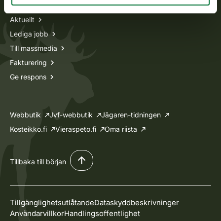
Aktuellt
Lediga jobb
Till massmedia
Fakturering
Ge respons
Webbutik
Jvf-webbutik
Jägaren-tidningen
Kosteikko.fi
Vieraspeto.fi
Oma riista
Tillbaka till början
Tillgänglighetsutlåtande
Dataskyddbeskrivninger
Användarvillkor
Handlingsoffentlighet