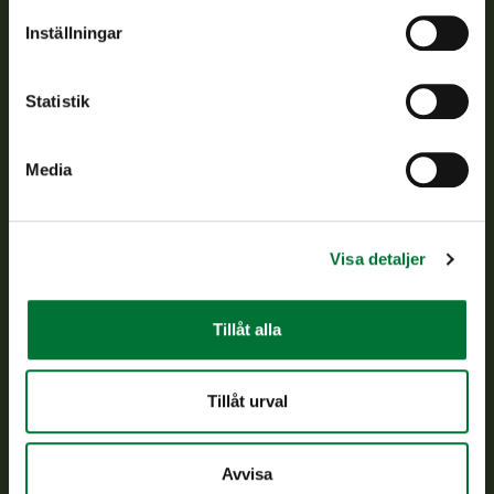
Om oss
Inställningar
Kundtjänst
Statistik
Vardagar kl. 9–15
tel. 029 431 2001
Media
asiakaspalvelu@riista.fi
Ofta ställda frågor
Visa detaljer
Alla kontaktuppgifter
Tillåt alla
Jaktkort
Oma riista -tjänsten
Tillåt urval
Ansökan om licenser och dispenser
Avvisa
Information om oss