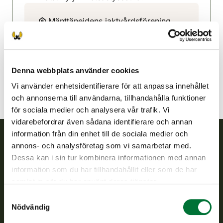
Mänttänejdens jaktvårdsförening
Norra Tavastland
050 5847247
mantta@rhy.riista.fi
Denna webbplats använder cookies
Vi använder enhetsidentifierare för att anpassa innehållet
och annonserna till användarna, tillhandahålla funktioner
för sociala medier och analysera vår trafik. Vi
vidarebefordrar även sådana identifierare och annan
information från din enhet till de sociala medier och
annons- och analysföretag som vi samarbetar med.
Finlands viltcentral
Dessa kan i sin tur kombinera informationen med annan
information som du har tillhandahållit eller som de har
Finlands viltcentral främjar en hållbar vilthushållning, stöder
samlat in när du har använt deras tjänster.
jaktvårdsföreningarnas verksamhet, ser till att viltpolitiken
Samtyckesval
verkställs och svarar för de offentliga förvaltningsuppgifter
Nödvändig
som föreskrivs.