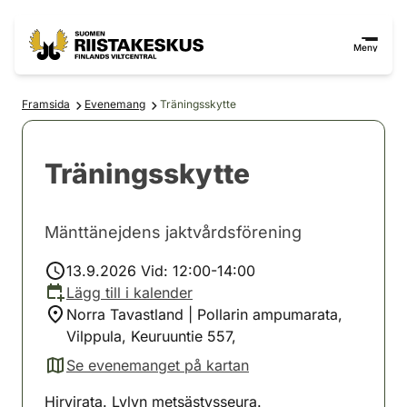
Hoppa till innehåll
Gå till webbplatskartan
Meny
Framsida
Evenemang
Träningsskytte
Träningsskytte
Mänttänejdens jaktvårdsförening
13.9.2026 Vid: 12:00-14:00
Lägg till i kalender
Norra Tavastland | Pollarin ampumarata,
Vilppula, Keuruuntie 557,
Se evenemanget på kartan
(avautuu uuteen välilehteen)
Hirvirata. Lylyn metsästysseura.