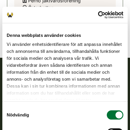
Perho jaktvårdsförening
Österbotten
0452320856
perho@rhy.riista.fi
Denna webbplats använder cookies
Vi använder enhetsidentifierare för att anpassa innehållet
och annonserna till användarna, tillhandahålla funktioner
för sociala medier och analysera vår trafik. Vi
vidarebefordrar även sådana identifierare och annan
information från din enhet till de sociala medier och
Finlands viltcentral
annons- och analysföretag som vi samarbetar med.
Dessa kan i sin tur kombinera informationen med annan
Finlands viltcentral främjar en hållbar vilthushållning, stöder
information som du har tillhandahållit eller som de har
jaktvårdsföreningarnas verksamhet, ser till att viltpolitiken
samlat in när du har använt deras tjänster.
verkställs och svarar för de offentliga förvaltningsuppgifter
Samtyckesval
som föreskrivs.
Nödvändig
Om oss