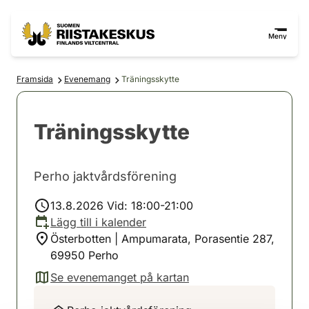
Hoppa till innehåll
Gå till webbplatskartan
Meny
Framsida
Evenemang
Träningsskytte
Träningsskytte
Perho jaktvårdsförening
13.8.2026 Vid: 18:00-21:00
Lägg till i kalender
Österbotten | Ampumarata, Porasentie 287,
69950 Perho
Se evenemanget på kartan
(avautuu uuteen välilehteen)