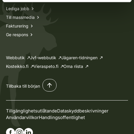
Lediga jobb
Till massmedia
Fakturering
Ge respons
Webbutik
Jvf-webbutik
Jägaren-tidningen
Kosteikko.fi
Vieraspeto.fi
Oma riista
Tillbaka till början
Tillgänglighetsutlåtande
Dataskyddbeskrivninger
Användarvillkor
Handlingsoffentlighet