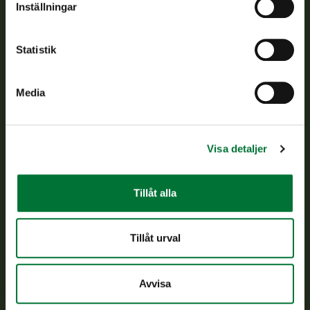
Inställningar
Kundtjänst
Statistik
Vardagar kl. 9–15
tel. 029 431 2001
asiakaspalvelu@riista.fi
Media
Ofta ställda frågor
Visa detaljer
Alla kontaktuppgifter
Tillåt alla
Jaktkort
Oma riista -tjänsten
Ansökan om licenser och dispenser
Tillåt urval
Information om oss
Avvisa
Aktuellt