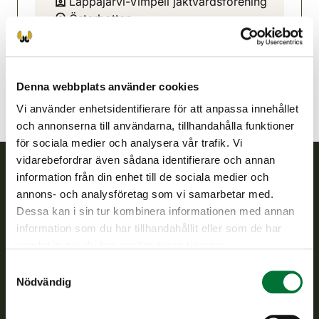
Lappajärvi-Vimpeli jaktvårdsförening
Österbotten
050 5282156
lappajarvi-vimpeli@rhy.riista.fi
Denna webbplats använder cookies
Vi använder enhetsidentifierare för att anpassa innehållet
och annonserna till användarna, tillhandahålla funktioner
för sociala medier och analysera vår trafik. Vi
vidarebefordrar även sådana identifierare och annan
information från din enhet till de sociala medier och
Finlands viltcentral
annons- och analysföretag som vi samarbetar med.
Dessa kan i sin tur kombinera informationen med annan
Finlands viltcentral främjar en hållbar vilthushållning, stöder
information som du har tillhandahållit eller som de har
jaktvårdsföreningarnas verksamhet, ser till att viltpolitiken
samlat in när du har använt deras tjänster.
verkställs och svarar för de offentliga förvaltningsuppgifter
Samtyckesval
som föreskrivs.
Nödvändig
Om oss