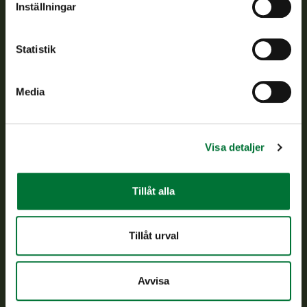
Inställningar
Kundtjänst
Statistik
Vardagar kl. 9–15
tel. 029 431 2001
asiakaspalvelu@riista.fi
Media
Ofta ställda frågor
Visa detaljer
Alla kontaktuppgifter
Tillåt alla
Jaktkort
Oma riista -tjänsten
Ansökan om licenser och dispenser
Tillåt urval
Information om oss
Avvisa
Aktuellt