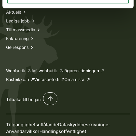
Aktuellt
Lediga jobb
Till massmedia
Fakturering
Ge respons
Webbutik
Jvf-webbutik
Jägaren-tidningen
Kosteikko.fi
Vieraspeto.fi
Oma riista
Tillbaka till början
Tillgänglighetsutlåtande
Dataskyddbeskrivninger
Användarvillkor
Handlingsoffentlighet