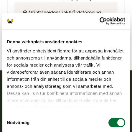
Mänttänejdens jaktvårdsförening
Norra Tavastland
050 5847247
mantta@rhy.riista.fi
Denna webbplats använder cookies
Vi använder enhetsidentifierare för att anpassa innehållet
och annonserna till användarna, tillhandahålla funktioner
för sociala medier och analysera vår trafik. Vi
vidarebefordrar även sådana identifierare och annan
information från din enhet till de sociala medier och
annons- och analysföretag som vi samarbetar med.
Finlands viltcentral
Dessa kan i sin tur kombinera informationen med annan
information som du har tillhandahållit eller som de har
Finlands viltcentral främjar en hållbar vilthushållning, stöder
samlat in när du har använt deras tjänster.
jaktvårdsföreningarnas verksamhet, ser till att viltpolitiken
Samtyckesval
verkställs och svarar för de offentliga förvaltningsuppgifter
Nödvändig
som föreskrivs.