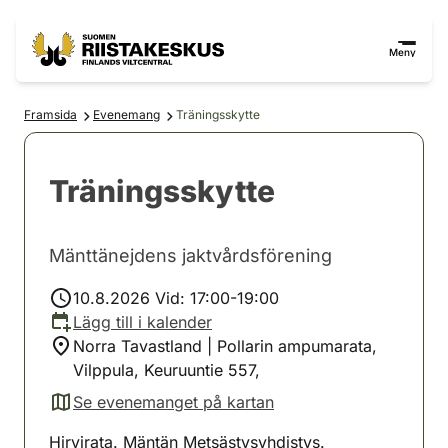
Hoppa till innehåll
Gå till webbplatskartan
Meny
Framsida
Evenemang
Träningsskytte
Träningsskytte
Mänttänejdens jaktvårdsförening
10.8.2026 Vid: 17:00-19:00
Lägg till i kalender
Norra Tavastland | Pollarin ampumarata,
Vilppula, Keuruuntie 557,
Se evenemanget på kartan
(avautuu uuteen välilehteen)
Hirvirata. Mäntän Metsästysyhdistys.