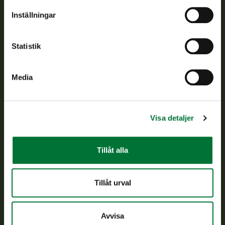
Om oss
Inställningar
Kundtjänst
Statistik
Vardagar kl. 9–15
tel. 029 431 2001
Media
asiakaspalvelu@riista.fi
Ofta ställda frågor
Visa detaljer
Alla kontaktuppgifter
Tillåt alla
Jaktkort
Oma riista -tjänsten
Tillåt urval
Ansökan om licenser och dispenser
Avvisa
Information om oss