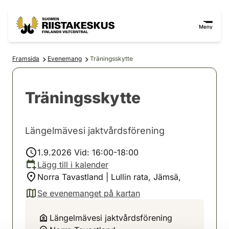
Hoppa till innehåll
Gå till webbplatskartan
Meny
Framsida
Evenemang
Träningsskytte
Träningsskytte
Längelmävesi jaktvårdsförening
1.9.2026 Vid: 16:00-18:00
Lägg till i kalender
Norra Tavastland | Lullin rata, Jämsä,
Se evenemanget på kartan
(avautuu uuteen välilehteen)
Längelmävesi jaktvårdsförening