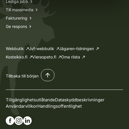
Lediga jobb
Till massmedia
Fakturering
Ge respons
Webbutik
Jvf-webbutik
Jägaren-tidningen
Kosteikko.fi
Vieraspeto.fi
Oma riista
Tillbaka till början
Tillgänglighetsutlåtande
Dataskyddbeskrivninger
Användarvillkor
Handlingsoffentlighet
Gå till vår Facebook-sida
Gå till vår Instagram-sida
Gå till vår Linkedin-sida