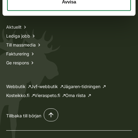
Avvisa
Information om oss
Aktuellt
Lediga jobb
Till massmedia
Fakturering
Ge respons
Webbutik
Jvf-webbutik
Jägaren-tidningen
Kosteikko.fi
Vieraspeto.fi
Oma riista
Tillbaka till början