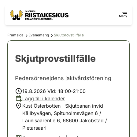
Hoppa till innehåll
Gå till webbplatskartan
Meny
Framsida
Evenemang
Skjutprovstillfälle
Skjutprovstillfälle
Pedersörenejdens jaktvårdsförening
19.8.2026 Vid: 18:00-21:00
Lägg till i kalender
Kust Österbotten | Skjutbanan invid
Kållbyvägen, Spituholmsvägen 6 /
Launisaarentie 6, 68600 Jakobstad /
Pietarsaari