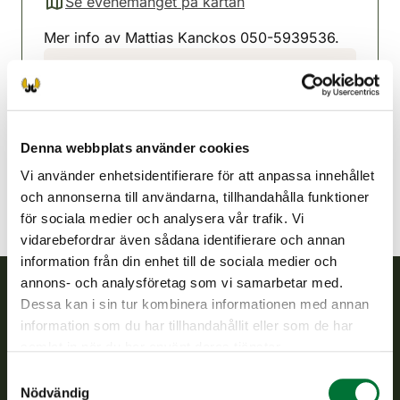
Se evenemanget på kartan
(avautuu uuteen välilehteen)
Mer info av Mattias Kanckos 050-5939536.
Pedersörenejdens jaktvårdsförening
Kust Österbotten
050-5939536
pedersore@rhy.riista.fi
Denna webbplats använder cookies
Vi använder enhetsidentifierare för att anpassa innehållet
och annonserna till användarna, tillhandahålla funktioner
för sociala medier och analysera vår trafik. Vi
vidarebefordrar även sådana identifierare och annan
information från din enhet till de sociala medier och
annons- och analysföretag som vi samarbetar med.
Dessa kan i sin tur kombinera informationen med annan
Finlands viltcentral
information som du har tillhandahållit eller som de har
samlat in när du har använt deras tjänster.
Finlands viltcentral främjar en hållbar vilthushållning, stöder
Samtyckesval
jaktvårdsföreningarnas verksamhet, ser till att viltpolitiken
Nödvändig
verkställs och svarar för de offentliga förvaltningsuppgifter