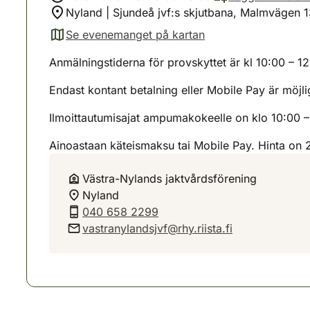
Nyland | Sjundeå jvf:s skjutbana, Malmvägen 
Se evenemanget på kartan
(avautuu uuteen välilehteen)
Anmälningstiderna för provskyttet är kl 10:00 – 1
Endast kontant betalning eller Mobile Pay är möjli
Ilmoittautumisajat ampumakokeelle on klo 10:00 –
Ainoastaan käteismaksu tai Mobile Pay. Hinta on 
Västra-Nylands jaktvårdsförening
Nyland
040 658 2299
vastranylandsjvf@rhy.riista.fi