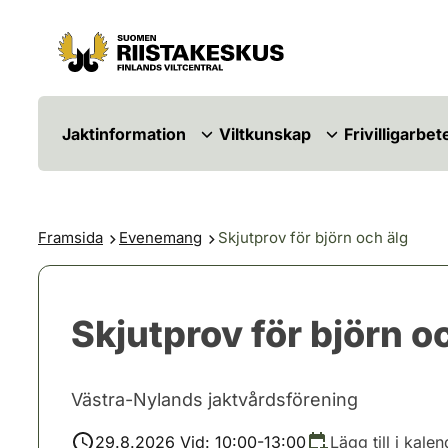
Hoppa till innehåll
Gå till webbplatskartan
Jaktinformation
Viltkunskap
Frivilligarbet
Framsida
Evenemang
Skjutprov för björn och älg
Skjutprov för björn o
Västra-Nylands jaktvårdsförening
29.8.2026 Vid: 10:00-13:00
Lägg till i kale