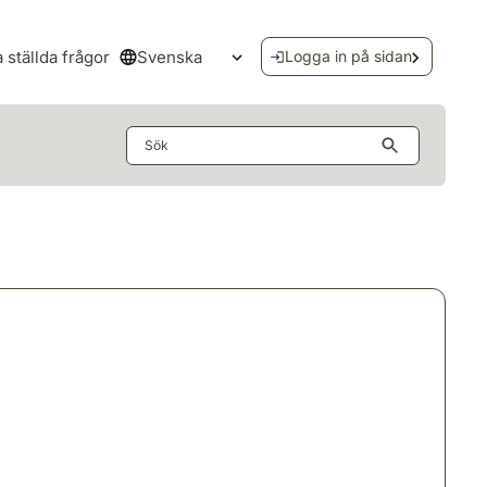
Svenska
a ställda frågor
Logga in på sidan
Öppna språkmenyn
Sök