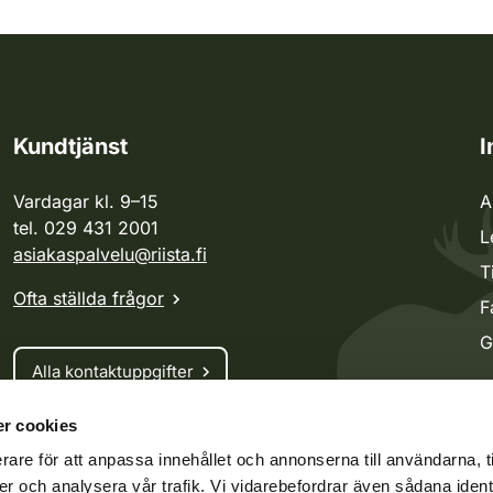
Kundtjänst
I
Vardagar kl. 9–15
A
tel. 029 431 2001
L
asiakaspalvelu@riista.fi
T
Ofta ställda frågor
F
G
Alla kontaktuppgifter
r cookies
Jaktkort
rare för att anpassa innehållet och annonserna till användarna, t
Oma riista -tjänsten
er och analysera vår trafik. Vi vidarebefordrar även sådana ident