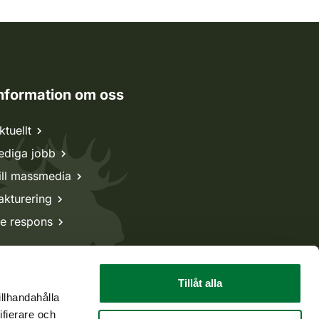
nformation om oss
ktuellt
ediga jobb
ill massmedia
akturering
e respons
Tillåt alla
illhandahålla
ifierare och