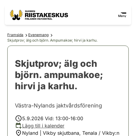
Hoppa till innehåll
Gå till webbplatskartan
Meny
Framsida
Evenemang
Skjutprov; älg och björn. Ampumakoe; hirvi ja karhu.
Skjutprov; älg och
björn. ampumakoe;
hirvi ja karhu.
Västra-Nylands jaktvårdsförening
5.9.2026 Vid: 13:00-16:00
Lägg till i kalender
Nyland | Vikby skjutbana, Tenala / Vikby:n