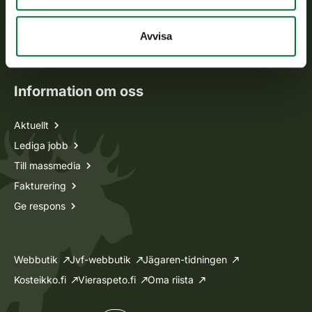
Jaktkort
Oma riista -tjänsten
Avvisa
Ansökan om licenser och dispenser
Information om oss
Aktuellt
Lediga jobb
Till massmedia
Fakturering
Ge respons
Webbutik
Jvf-webbutik
Jägaren-tidningen
Kosteikko.fi
Vieraspeto.fi
Oma riista