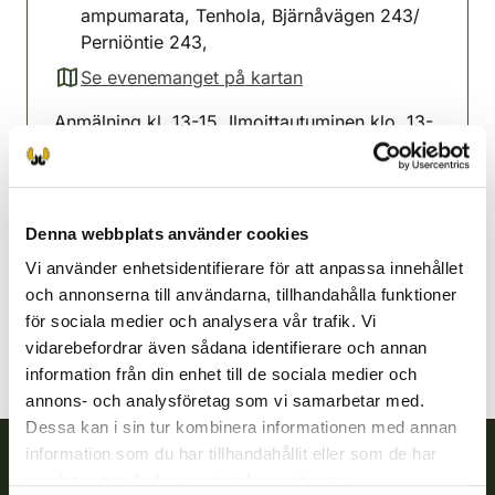
ampumarata, Tenhola, Bjärnåvägen 243/
Perniöntie 243,
Se evenemanget på kartan
(avautuu uuteen välilehteen)
Anmälning kl. 13-15. Ilmoittautuminen klo. 13-
15
Västra-Nylands jaktvårdsförening
Nyland
Denna webbplats använder cookies
040 658 2299
Vi använder enhetsidentifierare för att anpassa innehållet
vastranylandsjvf@rhy.riista.fi
och annonserna till användarna, tillhandahålla funktioner
för sociala medier och analysera vår trafik. Vi
vidarebefordrar även sådana identifierare och annan
information från din enhet till de sociala medier och
annons- och analysföretag som vi samarbetar med.
Dessa kan i sin tur kombinera informationen med annan
information som du har tillhandahållit eller som de har
samlat in när du har använt deras tjänster.