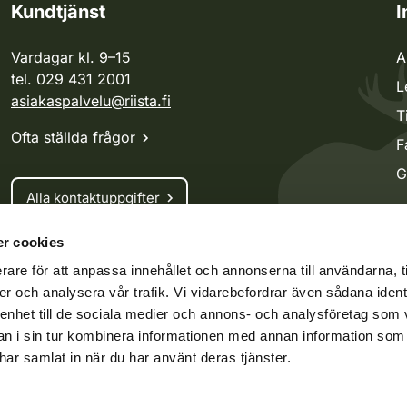
Kundtjänst
I
Vardagar kl. 9–15
A
tel. 029 431 2001
L
asiakaspalvelu@riista.fi
T
Ofta ställda frågor
F
G
Alla kontaktuppgifter
r cookies
Jaktkort
rare för att anpassa innehållet och annonserna till användarna, t
Oma riista -tjänsten
er och analysera vår trafik. Vi vidarebefordrar även sådana ident
Ansökan om licenser och dispenser
 enhet till de sociala medier och annons- och analysföretag som 
 i sin tur kombinera informationen med annan information som
e har samlat in när du har använt deras tjänster.
ko.fi
Vieraspeto.fi
Oma riista