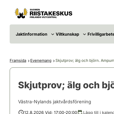
Hoppa till innehåll
Gå till webbplatskartan
Jaktinformation
Viltkunskap
Frivilligarbet
Framsida
Evenemang
Skjutprov; älg och björn. Ampuma
Skjutprov; älg och bj
Västra-Nylands jaktvårdsförening
12.8.2026 Vid: 17:00-20:00
Lägg till i kalen