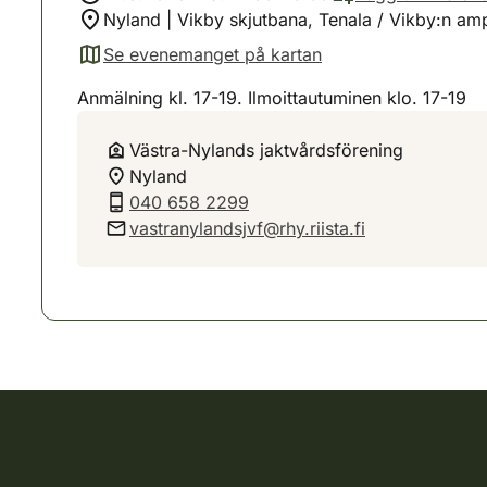
Nyland | Vikby skjutbana, Tenala / Vikby:n am
Se evenemanget på kartan
(avautuu uuteen välilehteen)
Anmälning kl. 17-19. Ilmoittautuminen klo. 17-19
Västra-Nylands jaktvårdsförening
Nyland
040 658 2299
vastranylandsjvf@rhy.riista.fi