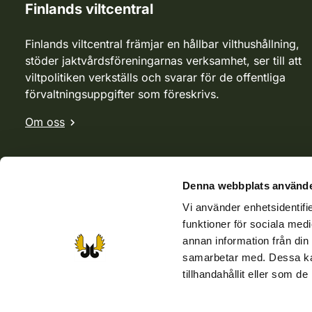
Finlands viltcentral
Finlands viltcentral främjar en hållbar vilthushållning,
stöder jaktvårdsföreningarnas verksamhet, ser till att
viltpolitiken verkställs och svarar för de offentliga
förvaltningsuppgifter som föreskrivs.
Om oss
Denna webbplats använde
Vi använder enhetsidentifie
funktioner för sociala medi
annan information från din
samarbetar med. Dessa kan
tillhandahållit eller som d
Webbutik
Jvf-webbutik
Jägaren-tidningen
Kosteik