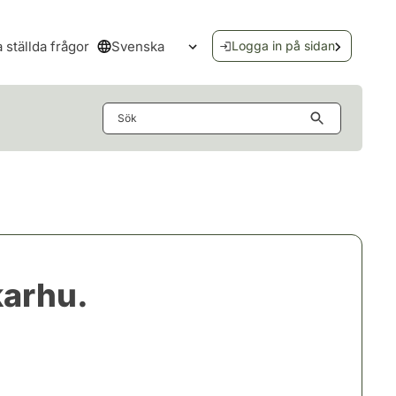
Svenska
a ställda frågor
Logga in på sidan
Öppna språkmenyn
Sök
karhu.