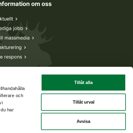
nformation om oss
ktuellt
ediga jobb
ill massmedia
akturering
e respons
Tillåt alla
illhandahålla
ifierare och
Tillåt urval
vi
 du har
Avvisa
Tillbaka till början