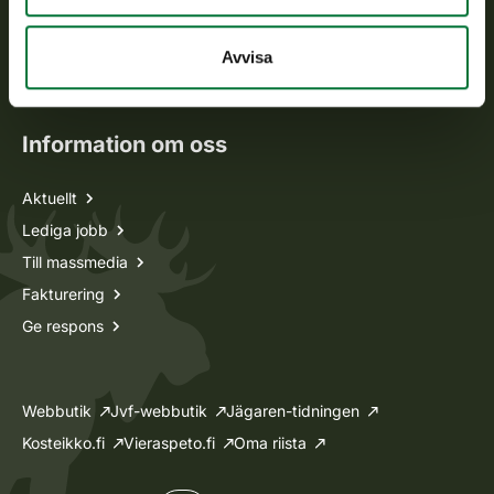
Jaktkort
Oma riista -tjänsten
Avvisa
Ansökan om licenser och dispenser
Information om oss
Aktuellt
Lediga jobb
Till massmedia
Fakturering
Ge respons
Webbutik
Jvf-webbutik
Jägaren-tidningen
Kosteikko.fi
Vieraspeto.fi
Oma riista