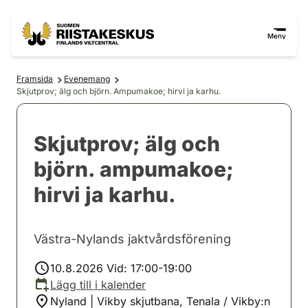
Hoppa till innehåll
Gå till webbplatskartan
Meny
Framsida
Evenemang
Skjutprov; älg och björn. Ampumakoe; hirvi ja karhu.
Skjutprov; älg och
björn. ampumakoe;
hirvi ja karhu.
Västra-Nylands jaktvårdsförening
10.8.2026 Vid: 17:00-19:00
Lägg till i kalender
Nyland | Vikby skjutbana, Tenala / Vikby:n