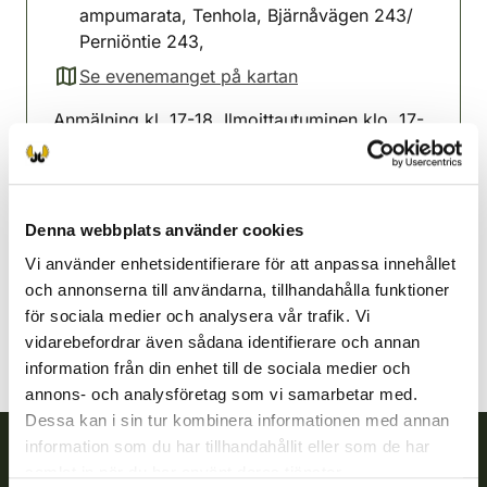
ampumarata, Tenhola, Bjärnåvägen 243/
Perniöntie 243,
Se evenemanget på kartan
(avautuu uuteen välilehteen)
Anmälning kl. 17-18. Ilmoittautuminen klo. 17-
18
Västra-Nylands jaktvårdsförening
Nyland
Denna webbplats använder cookies
040 658 2299
Vi använder enhetsidentifierare för att anpassa innehållet
vastranylandsjvf@rhy.riista.fi
och annonserna till användarna, tillhandahålla funktioner
för sociala medier och analysera vår trafik. Vi
vidarebefordrar även sådana identifierare och annan
information från din enhet till de sociala medier och
annons- och analysföretag som vi samarbetar med.
Dessa kan i sin tur kombinera informationen med annan
information som du har tillhandahållit eller som de har
samlat in när du har använt deras tjänster.