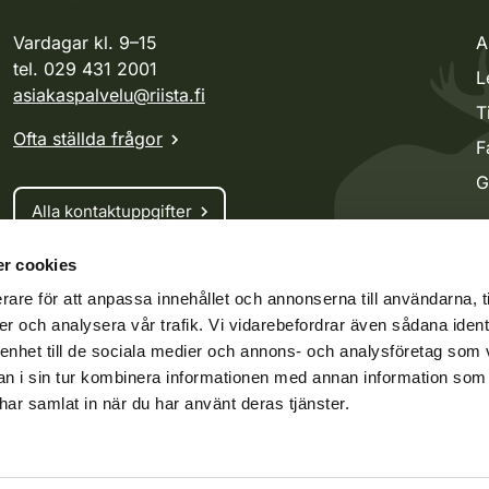
Vardagar kl. 9–15
A
tel. 029 431 2001
L
asiakaspalvelu@riista.fi
T
Ofta ställda frågor
F
G
Alla kontaktuppgifter
r cookies
Jaktkort
rare för att anpassa innehållet och annonserna till användarna, t
Oma riista -tjänsten
er och analysera vår trafik. Vi vidarebefordrar även sådana ident
Ansökan om licenser och dispenser
 enhet till de sociala medier och annons- och analysföretag som 
 i sin tur kombinera informationen med annan information som
e har samlat in när du har använt deras tjänster.
ko.fi
Vieraspeto.fi
Oma riista