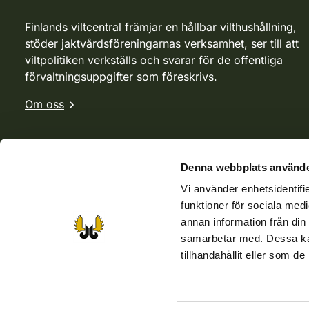
Finlands viltcentral främjar en hållbar vilthushållning,
stöder jaktvårdsföreningarnas verksamhet, ser till att
viltpolitiken verkställs och svarar för de offentliga
förvaltningsuppgifter som föreskrivs.
Om oss
Denna webbplats använde
Vi använder enhetsidentifie
funktioner för sociala medi
annan information från din
samarbetar med. Dessa kan
tillhandahållit eller som d
Webbutik
Jvf-webbutik
Jägaren-tidningen
Kosteik