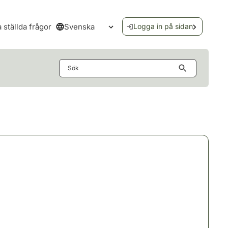
Svenska
a ställda frågor
Logga in på sidan
Öppna språkmenyn
Sök