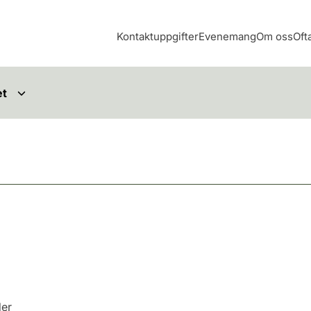
Kontaktuppgifter
Evenemang
Om oss
Oft
et
der