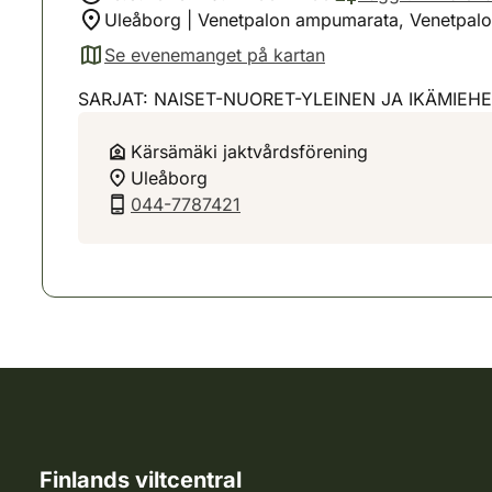
Uleåborg | Venetpalon ampumarata, Venetpalos
Se evenemanget på kartan
(avautuu uuteen välilehteen)
SARJAT: NAISET-NUORET-YLEINEN JA IKÄMIEHET Se
Kärsämäki jaktvårdsförening
Uleåborg
044-7787421
Finlands viltcentral