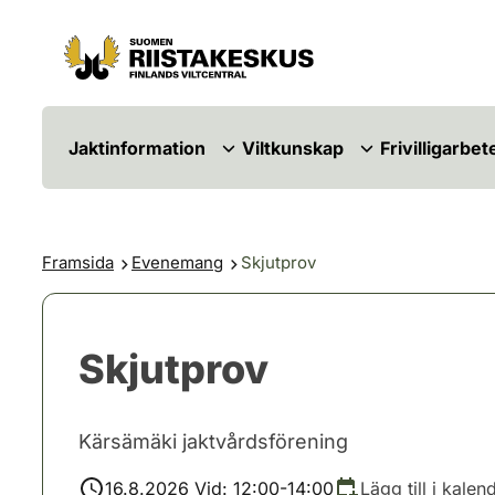
Hoppa till innehåll
Gå till webbplatskartan
Jaktinformation
Viltkunskap
Frivilligarbet
Framsida
Evenemang
Skjutprov
Skjutprov
Kärsämäki jaktvårdsförening
16.8.2026 Vid: 12:00-14:00
Lägg till i kalen