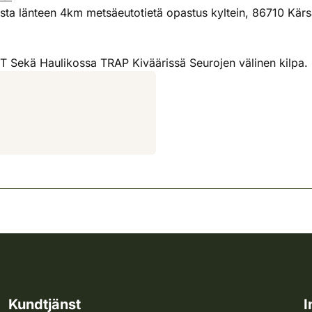
ta länteen 4km metsäeutotietä opastus kyltein, 86710 Kär
kä Haulikossa TRAP Kiväärissä Seurojen välinen kilpa.
Kundtjänst
I