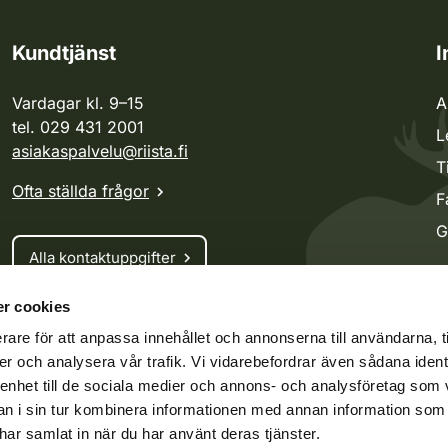
Kundtjänst
I
Vardagar kl. 9–15
A
tel. 029 431 2001
L
asiakaspalvelu@riista.fi
T
Ofta ställda frågor
F
G
Alla kontaktuppgifter
r cookies
Jaktkort
rare för att anpassa innehållet och annonserna till användarna, t
Oma riista -tjänsten
er och analysera vår trafik. Vi vidarebefordrar även sådana ident
Ansökan om licenser och dispenser
 enhet till de sociala medier och annons- och analysföretag som 
 i sin tur kombinera informationen med annan information som
e har samlat in när du har använt deras tjänster.