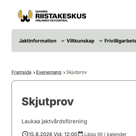
Hoppa till innehåll
Gå till webbplatskartan
Jaktinformation
Viltkunskap
Frivilligarbet
Framsida
Evenemang
Skjutprov
Skjutprov
Laukaa jaktvårdsförening
15.8.2026 Vid: 12:00
Lägg till i kalender