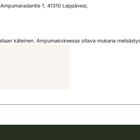
a, Ampumaradantie 1, 41310 Leppävesi,
taan käteinen. Ampumakokeessa oltava mukana metsästyskort