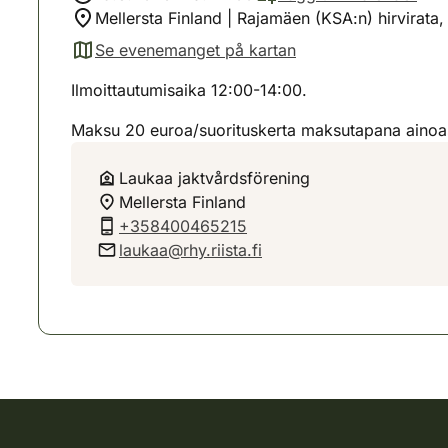
Mellersta Finland | Rajamäen (KSA:n) hirvirat
Se evenemanget på kartan
(avautuu uuteen välilehteen)
Ilmoittautumisaika 12:00-14:00.
Maksu 20 euroa/suorituskerta maksutapana ainoas
Laukaa jaktvårdsförening
Mellersta Finland
+358400465215
laukaa@rhy.riista.fi