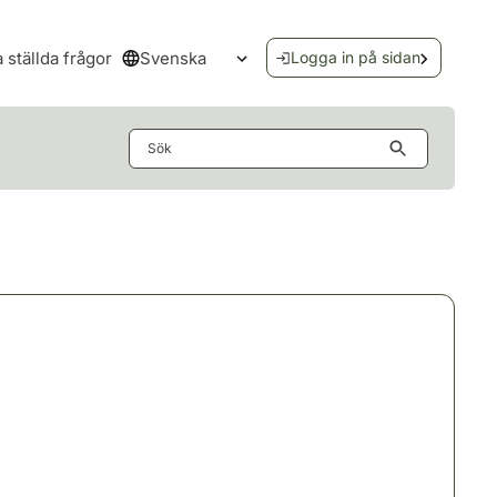
Svenska
a ställda frågor
Logga in på sidan
Öppna språkmenyn
Sök