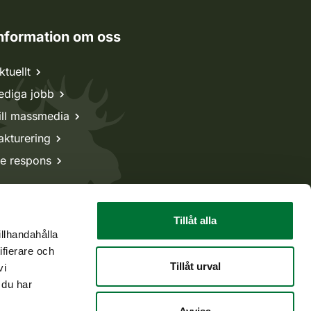
nformation om oss
ktuellt
ediga jobb
ill massmedia
akturering
e respons
Tillåt alla
illhandahålla
ifierare och
Tillåt urval
vi
 du har