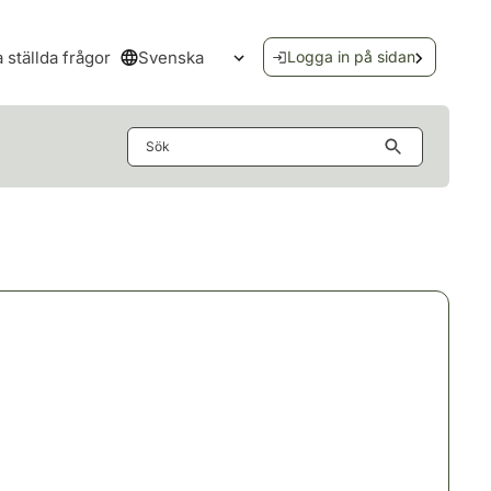
Svenska
a ställda frågor
Logga in på sidan
Öppna språkmenyn
Sök