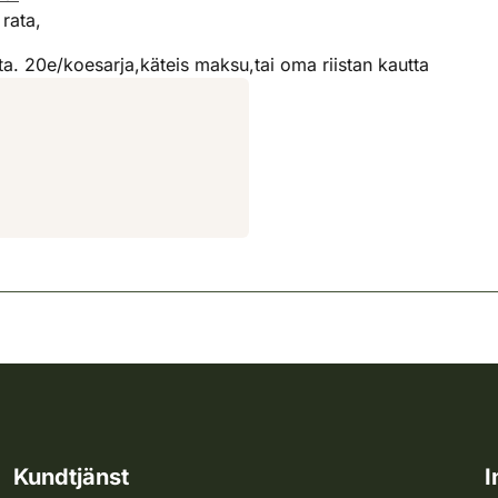
rata,
sta. 20e/koesarja,käteis maksu,tai oma riistan kautta
Kundtjänst
I