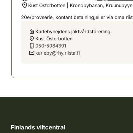
Kust Österbotten | Kronobybanan, Kruunupyyn 
20e/provserie, kontant betalning,eller via oma rii
Karlebynejdens jaktvårdsförening
Kust Österbotten
050-5984391
karleby@rhy.riista.fi
Finlands viltcentral