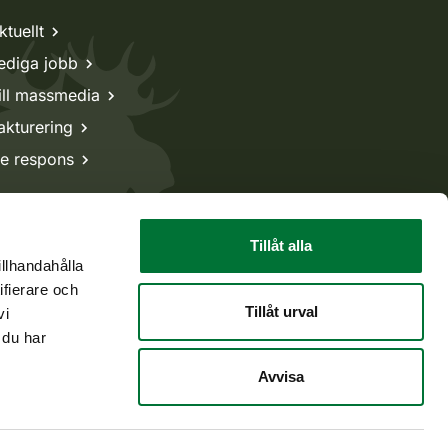
ktuellt
ediga jobb
ill massmedia
akturering
e respons
Tillåt alla
illhandahålla
ifierare och
Tillåt urval
vi
 du har
Avvisa
Tillbaka till början