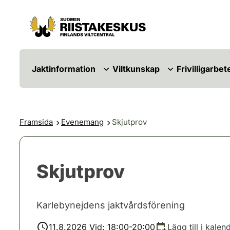
Hoppa till innehåll
Gå till webbplatskartan
Jaktinformation
Viltkunskap
Frivilligarbet
Framsida
Evenemang
Skjutprov
Skjutprov
Karlebynejdens jaktvårdsförening
11.8.2026 Vid: 18:00-20:00
Lägg till i kalen