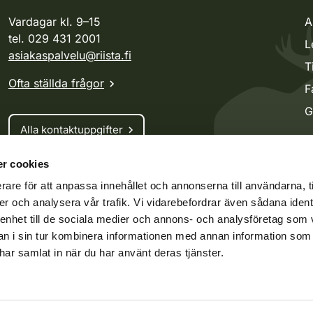
Vardagar kl. 9–15
A
tel. 029 431 2001
L
asiakaspalvelu@riista.fi
T
Ofta ställda frågor
F
G
Alla kontaktuppgifter
r cookies
Jaktkort
rare för att anpassa innehållet och annonserna till användarna, t
Oma riista -tjänsten
er och analysera vår trafik. Vi vidarebefordrar även sådana ident
Ansökan om licenser och dispenser
 enhet till de sociala medier och annons- och analysföretag som 
 i sin tur kombinera informationen med annan information som
e har samlat in när du har använt deras tjänster.
ko.fi
Vieraspeto.fi
Oma riista