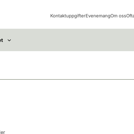
Kontaktuppgifter
Evenemang
Om oss
Oft
et
der