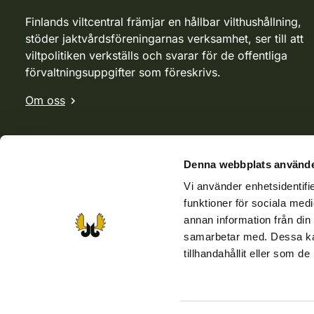
Finlands viltcentral främjar en hållbar vilthushållning,
stöder jaktvårdsföreningarnas verksamhet, ser till att
viltpolitiken verkställs och svarar för de offentliga
förvaltningsuppgifter som föreskrivs.
Om oss
Denna webbplats använde
Vi använder enhetsidentifie
funktioner för sociala medi
annan information från din
samarbetar med. Dessa kan
tillhandahållit eller som d
Webbutik
Jvf-webbutik
Jägaren-tidningen
Kosteik