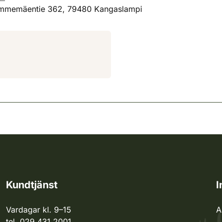
mmemäentie 362, 79480 Kangaslampi
Kundtjänst
I
Vardagar kl. 9–15
A
tel. 029 431 2001