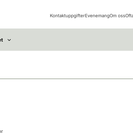
Kontaktuppgifter
Evenemang
Om oss
Oft
et
er