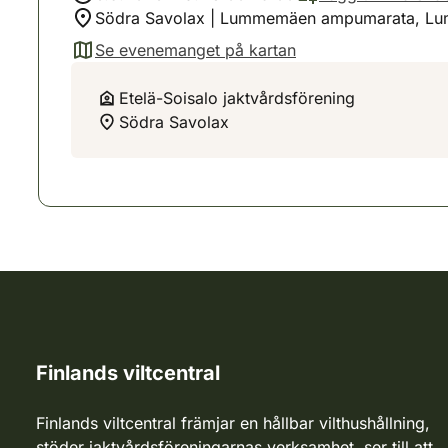
Södra Savolax | Lummemäen ampumarata, Lu
Se evenemanget på kartan
(avautuu uuteen välilehteen)
Etelä-Soisalo jaktvårdsförening
Södra Savolax
Finlands viltcentral
Finlands viltcentral främjar en hållbar vilthushållning,
stöder jaktvårdsföreningarnas verksamhet, ser till att