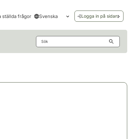
Svenska
a ställda frågor
Logga in på sidan
Öppna språkmenyn
Sök