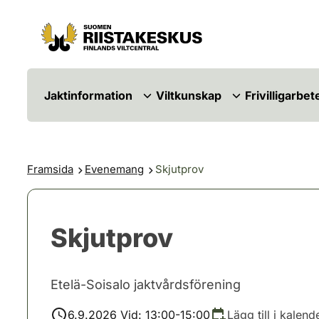
Hoppa till innehåll
Gå till webbplatskartan
Jaktinformation
Viltkunskap
Frivilligarbet
Framsida
Evenemang
Skjutprov
Skjutprov
Etelä-Soisalo jaktvårdsförening
6.9.2026 Vid: 13:00-15:00
Lägg till i kalend