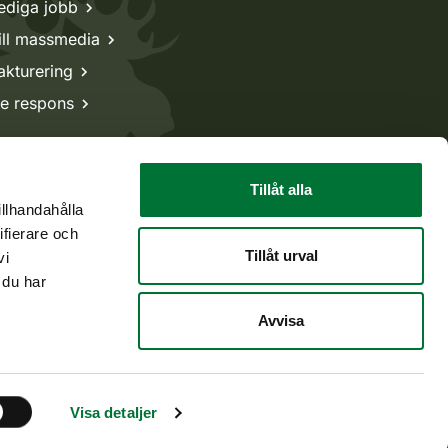
ediga jobb
ill massmedia
akturering
e respons
Tillåt alla
illhandahålla
ifierare och
Tillåt urval
vi
 du har
Avvisa
Tillbaka till början
Visa detaljer
Gå till vår Face
Gå till vår I
Gå till v