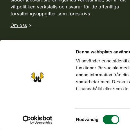
viltpolitiken verkställs och svarar för de offentliga
förvaltningsuppgifter som föreskrivs.
Om oss
Denna webbplats använde
Vi använder enhetsidentifie
funktioner för sociala medi
annan information från din
samarbetar med. Dessa kan
tillhandahållit eller som d
Webbutik
Jvf-webbutik
Jägaren-tidningen
Kosteik
Samtyckesval
Tillgänglighetsutlåtande
Dataskyddbeskrivninger
Nödvändig
Använ