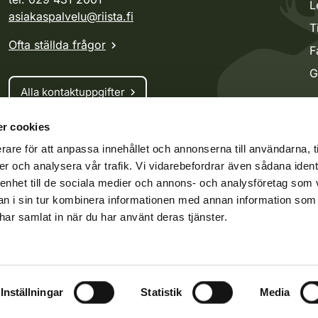
L
asiakaspalvelu@riista.fi
T
Ofta ställda frågor
F
G
Alla kontaktuppgifter
r cookies
Jaktkort
rare för att anpassa innehållet och annonserna till användarna, t
Oma riista -tjänsten
er och analysera vår trafik. Vi vidarebefordrar även sådana ident
Ansökan om licenser och dispenser
 enhet till de sociala medier och annons- och analysföretag som 
 i sin tur kombinera informationen med annan information som
e har samlat in när du har använt deras tjänster.
ko.fi
Vieraspeto.fi
Oma riista
darvillkor
Inställningar
Handlingsoffentlighet
Statistik
Media