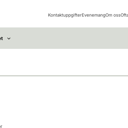
Kontaktuppgifter
Evenemang
Om oss
Oft
et
er