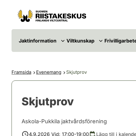
Hoppa till innehåll
Gå till webbplatskartan
Jaktinformation
Viltkunskap
Frivilligarbet
Framsida
Evenemang
Skjutprov
Skjutprov
Askola-Pukkila jaktvårdsförening
4.9.2026 Vid: 17:00-19:00
Lägg till i kalend