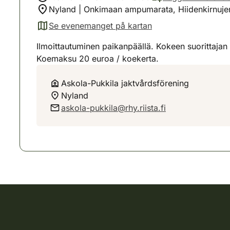
Nyland | Onkimaan ampumarata, Hiidenkirnuj
Se evenemanget på kartan
(avautuu uuteen välilehteen)
Ilmoittautuminen paikanpäällä. Kokeen suorittajan 
Koemaksu 20 euroa / koekerta.
Askola-Pukkila jaktvårdsförening
Nyland
askola-pukkila@rhy.riista.fi