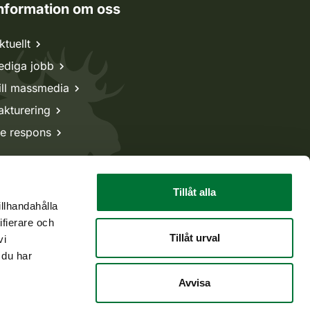
nformation om oss
ktuellt
ediga jobb
ill massmedia
akturering
e respons
Tillåt alla
illhandahålla
ifierare och
Tillåt urval
vi
 du har
Avvisa
Tillbaka till början