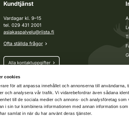
Kundtjänst
I
Vardagar kl. 9–15
A
tel. 029 431 2001
L
asiakaspalvelu@riista.fi
T
Ofta ställda frågor
F
G
Alla kontaktuppgifter
r cookies
Jaktkort
rare för att anpassa innehållet och annonserna till användarna, t
Oma riista -tjänsten
er och analysera vår trafik. Vi vidarebefordrar även sådana ident
Ansökan om licenser och dispenser
 enhet till de sociala medier och annons- och analysföretag som 
 i sin tur kombinera informationen med annan information som
e har samlat in när du har använt deras tjänster.
ko.fi
Vieraspeto.fi
Oma riista