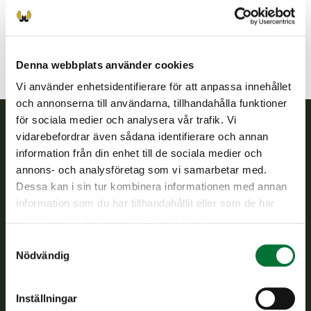
alastaro@rhy.riista.fi
Denna webbplats använder cookies
Vi använder enhetsidentifierare för att anpassa innehållet
och annonserna till användarna, tillhandahålla funktioner
för sociala medier och analysera vår trafik. Vi
vidarebefordrar även sådana identifierare och annan
Finlands viltcentral
information från din enhet till de sociala medier och
annons- och analysföretag som vi samarbetar med.
Finlands viltcentral främjar en hållbar vilthushållning, stöder
Dessa kan i sin tur kombinera informationen med annan
jaktvårdsföreningarnas verksamhet, ser till att viltpolitiken
information som du har tillhandahållit eller som de har
verkställs och svarar för de offentliga förvaltningsuppgifter
samlat in när du har använt deras tjänster.
som föreskrivs.
Samtyckesval
Om oss
Nödvändig
Kundtjänst
Inställningar