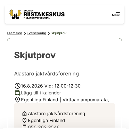
Hoppa till innehåll
Gå till webbplatskartan
Meny
Framsida
Evenemang
Skjutprov
Skjutprov
Alastaro jaktvårdsförening
16.8.2026 Vid: 12:00-12:30
Lägg till i kalender
Egentliga Finland | Virttaan ampumarata,
Alastaro jaktvårdsförening
Egentliga Finland
050 362 3546