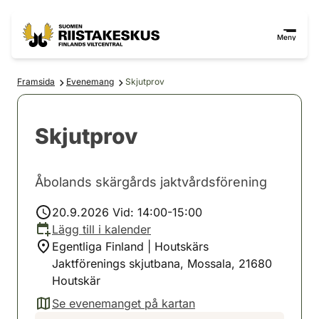
Hoppa till innehåll
Gå till webbplatskartan
Meny
Framsida
Evenemang
Skjutprov
Skjutprov
Åbolands skärgårds jaktvårdsförening
20.9.2026 Vid: 14:00-15:00
Lägg till i kalender
Egentliga Finland | Houtskärs
Jaktförenings skjutbana, Mossala, 21680
Houtskär
Se evenemanget på kartan
(avautuu uuteen välilehteen)