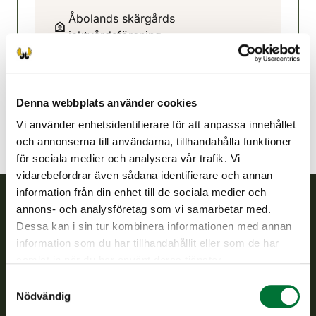
Åbolands skärgårds
jaktvårdsförening
Egentliga Finland
0407567575
abolandsjvf@rhy.riista.fi
Denna webbplats använder cookies
Vi använder enhetsidentifierare för att anpassa innehållet
och annonserna till användarna, tillhandahålla funktioner
för sociala medier och analysera vår trafik. Vi
vidarebefordrar även sådana identifierare och annan
information från din enhet till de sociala medier och
annons- och analysföretag som vi samarbetar med.
Finlands viltcentral
Dessa kan i sin tur kombinera informationen med annan
information som du har tillhandahållit eller som de har
Finlands viltcentral främjar en hållbar vilthushållning, stöder
samlat in när du har använt deras tjänster.
jaktvårdsföreningarnas verksamhet, ser till att viltpolitiken
Samtyckesval
verkställs och svarar för de offentliga förvaltningsuppgifter
Nödvändig
som föreskrivs.