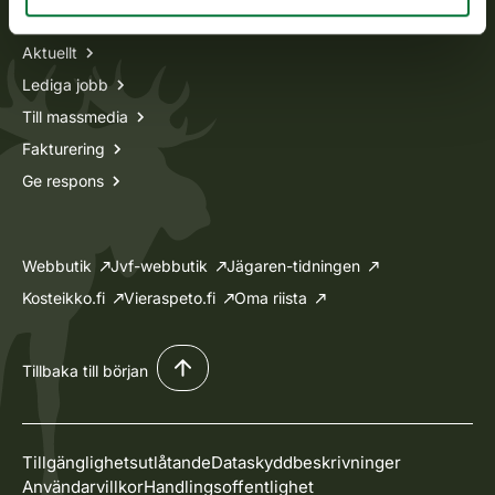
Aktuellt
Lediga jobb
Till massmedia
Fakturering
Ge respons
Webbutik
Jvf-webbutik
Jägaren-tidningen
Kosteikko.fi
Vieraspeto.fi
Oma riista
Tillbaka till början
Tillgänglighetsutlåtande
Dataskyddbeskrivninger
Användarvillkor
Handlingsoffentlighet