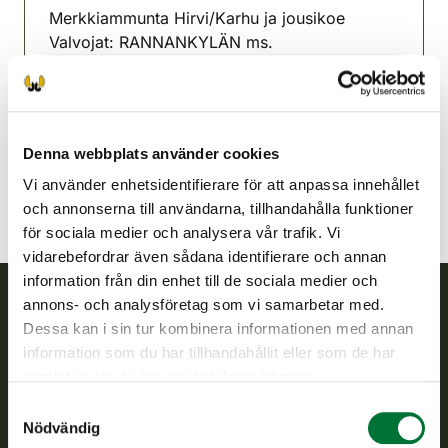
Merkkiammunta Hirvi/Karhu ja jousikoe
Valvojat: RANNANKYLÄN ms.
Kärsämäki jaktvårdsförening
Uleåborg
044-7787421
Denna webbplats använder cookies
Vi använder enhetsidentifierare för att anpassa innehållet
och annonserna till användarna, tillhandahålla funktioner
för sociala medier och analysera vår trafik. Vi
vidarebefordrar även sådana identifierare och annan
information från din enhet till de sociala medier och
annons- och analysföretag som vi samarbetar med.
Dessa kan i sin tur kombinera informationen med annan
Finlands viltcentral
information som du har tillhandahållit eller som de har
samlat in när du har använt deras tjänster.
Finlands viltcentral främjar en hållbar vilthushållning, stöder
jaktvårdsföreningarnas verksamhet, ser till att viltpolitiken
Samtyckesval
verkställs och svarar för de offentliga förvaltningsuppgifter
Nödvändig
som föreskrivs.