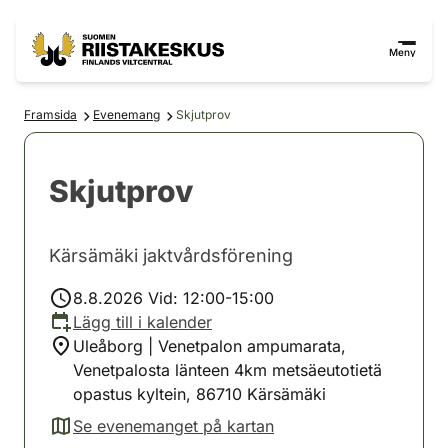
Hoppa till innehåll
Gå till webbplatskartan
Meny
Framsida
Evenemang
Skjutprov
Skjutprov
Kärsämäki jaktvårdsförening
8.8.2026 Vid: 12:00-15:00
Lägg till i kalender
Uleåborg | Venetpalon ampumarata,
Venetpalosta länteen 4km metsäeutotietä
opastus kyltein, 86710 Kärsämäki
Se evenemanget på kartan
(avautuu uuteen välilehteen)