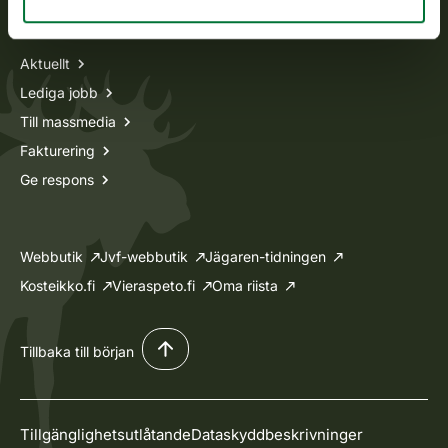
Information om oss
Aktuellt
Lediga jobb
Till massmedia
Fakturering
Ge respons
Webbutik
Jvf-webbutik
Jägaren-tidningen
Kosteikko.fi
Vieraspeto.fi
Oma riista
Tillbaka till början
Tillgänglighetsutlåtande
Dataskyddbeskrivninger