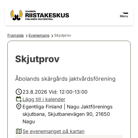
Hoppa till innehåll
Gå till webbplatskartan
Meny
Framsida
Evenemang
Skjutprov
Skjutprov
Åbolands skärgårds jaktvårdsförening
23.8.2026 Vid: 12:00-13:00
Lägg till i kalender
Egentliga Finland | Nagu Jaktförenings
skjutbana, Skjutbanevägen 90, 21650
Nagu
Se evenemanget på kartan
(avautuu uuteen välilehteen)