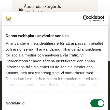
Åbolands skärgårds
jaktvårdsförening
Egentliga Finland
0407567575
abolandsjvf@rhy.riista.fi
Denna webbplats använder cookies
Vi använder enhetsidentifierare för att anpassa innehållet
och annonserna till användarna, tillhandahålla funktioner
för sociala medier och analysera vår trafik. Vi
vidarebefordrar även sådana identifierare och annan
information från din enhet till de sociala medier och
annons- och analysföretag som vi samarbetar med.
Finlands viltcentral
Dessa kan i sin tur kombinera informationen med annan
information som du har tillhandahållit eller som de har
Finlands viltcentral främjar en hållbar vilthushållning, stöder
samlat in när du har använt deras tjänster.
jaktvårdsföreningarnas verksamhet, ser till att viltpolitiken
Samtyckesval
verkställs och svarar för de offentliga förvaltningsuppgifter
Nödvändig
som föreskrivs.