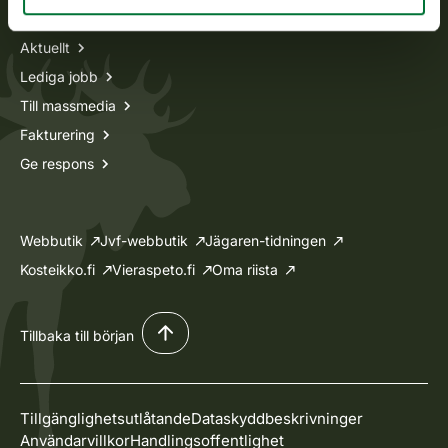
Aktuellt
Lediga jobb
Till massmedia
Fakturering
Ge respons
Webbutik
Jvf-webbutik
Jägaren-tidningen
Kosteikko.fi
Vieraspeto.fi
Oma riista
Tillbaka till början
Tillgänglighetsutlåtande
Dataskyddbeskrivninger
Användarvillkor
Handlingsoffentlighet