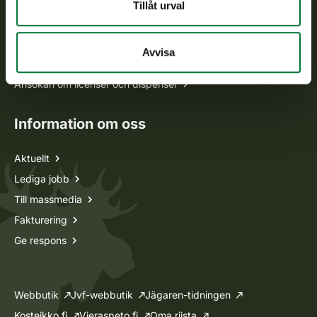
Alla kontaktuppgifter
Tillåt urval
Jaktkort
Avvisa
Oma riista -tjänsten
Ansökan om licenser och dispenser
Information om oss
Aktuellt
Lediga jobb
Till massmedia
Fakturering
Ge respons
Webbutik
Jvf-webbutik
Jägaren-tidningen
Kosteikko.fi
Vieraspeto.fi
Oma riista