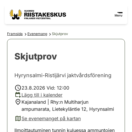
Hoppa till innehåll
Gå till webbplatskartan
Meny
Framsida
Evenemang
Skjutprov
Skjutprov
Hyrynsalmi-Ristijärvi jaktvårdsförening
23.8.2026 Vid: 12:00
Lägg till i kalender
Kajanaland | Rhy:n Multiharjun
ampumarata, Lietekyläntie 12, Hyrynsalmi
Se evenemanget på kartan
(avautuu uuteen välilehteen)
Ilmoittautuminen tunnin kuluessa ammuntojen