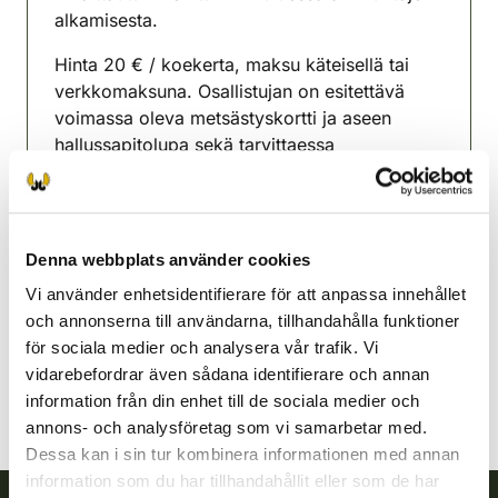
alkamisesta.
Hinta 20 € / koekerta, maksu käteisellä tai
verkkomaksuna. Osallistujan on esitettävä
voimassa oleva metsästyskortti ja aseen
hallussapitolupa sekä tarvittaessa
henkilöllisyystodistus.
Hyrynsalmi-Ristijärvi
jaktvårdsförening
Denna webbplats använder cookies
Kajanaland
Vi använder enhetsidentifierare för att anpassa innehållet
044-5748560
och annonserna till användarna, tillhandahålla funktioner
hyrynsalmi-ristijarvi@rhy.riista.fi
för sociala medier och analysera vår trafik. Vi
vidarebefordrar även sådana identifierare och annan
information från din enhet till de sociala medier och
annons- och analysföretag som vi samarbetar med.
Dessa kan i sin tur kombinera informationen med annan
information som du har tillhandahållit eller som de har