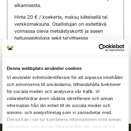
alkamisesta.
Hinta 20 € / koekerta, maksu käteisellä tai
verkkomaksuna. Osallistujan on esitettävä
voimassa oleva metsästyskortti ja aseen
hallussapitolupa sekä tarvittaessa
henkilöllisyystodistus.
Hyrynsalmi-Ristijärvi
jaktvårdsförening
Denna webbplats använder cookies
Kajanaland
Vi använder enhetsidentifierare för att anpassa innehållet
044-5748560
och annonserna till användarna, tillhandahålla funktioner
hyrynsalmi-ristijarvi@rhy.riista.fi
för sociala medier och analysera vår trafik. Vi
vidarebefordrar även sådana identifierare och annan
information från din enhet till de sociala medier och
annons- och analysföretag som vi samarbetar med.
Dessa kan i sin tur kombinera informationen med annan
information som du har tillhandahållit eller som de har