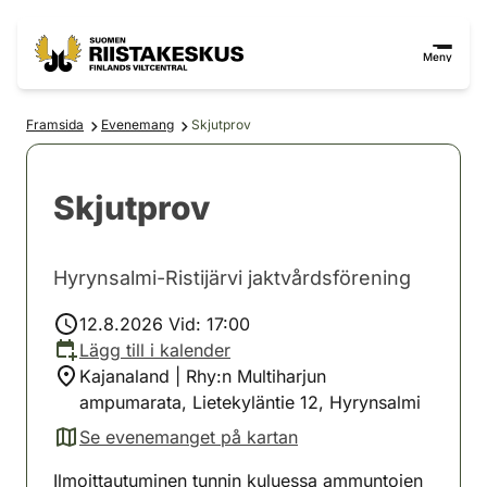
Hoppa till innehåll
Gå till webbplatskartan
Meny
Framsida
Evenemang
Skjutprov
Skjutprov
Hyrynsalmi-Ristijärvi jaktvårdsförening
12.8.2026 Vid: 17:00
Lägg till i kalender
Kajanaland | Rhy:n Multiharjun
ampumarata, Lietekyläntie 12, Hyrynsalmi
Se evenemanget på kartan
(avautuu uuteen välilehteen)
Ilmoittautuminen tunnin kuluessa ammuntojen