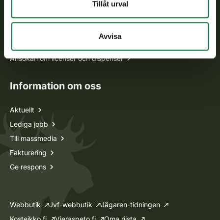
Alla kontaktuppgifter
Tillåt urval
Jaktkort
Avvisa
Oma riista -tjänsten
Ansökan om licenser och dispenser
Information om oss
Aktuellt
Lediga jobb
Till massmedia
Fakturering
Ge respons
Webbutik
Jvf-webbutik
Jägaren-tidningen
Kosteikko.fi
Vieraspeto.fi
Oma riista