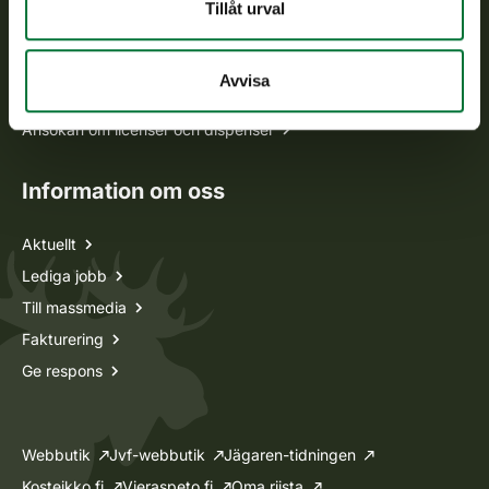
Alla kontaktuppgifter
Tillåt urval
Jaktkort
Avvisa
Oma riista -tjänsten
Ansökan om licenser och dispenser
Information om oss
Aktuellt
Lediga jobb
Till massmedia
Fakturering
Ge respons
Webbutik
Jvf-webbutik
Jägaren-tidningen
Kosteikko.fi
Vieraspeto.fi
Oma riista