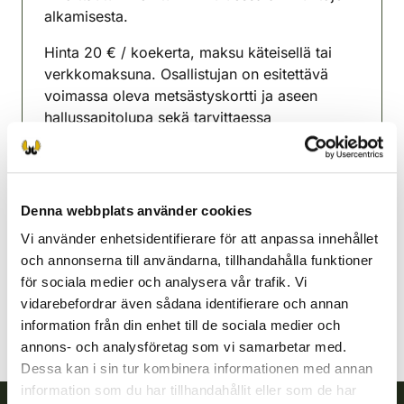
alkamisesta.
Hinta 20 € / koekerta, maksu käteisellä tai
verkkomaksuna. Osallistujan on esitettävä
voimassa oleva metsästyskortti ja aseen
hallussapitolupa sekä tarvittaessa
henkilöllisyystodistus.
Hyrynsalmi-Ristijärvi
jaktvårdsförening
Denna webbplats använder cookies
Kajanaland
Vi använder enhetsidentifierare för att anpassa innehållet
044-5748560
och annonserna till användarna, tillhandahålla funktioner
hyrynsalmi-ristijarvi@rhy.riista.fi
för sociala medier och analysera vår trafik. Vi
vidarebefordrar även sådana identifierare och annan
information från din enhet till de sociala medier och
annons- och analysföretag som vi samarbetar med.
Dessa kan i sin tur kombinera informationen med annan
information som du har tillhandahållit eller som de har