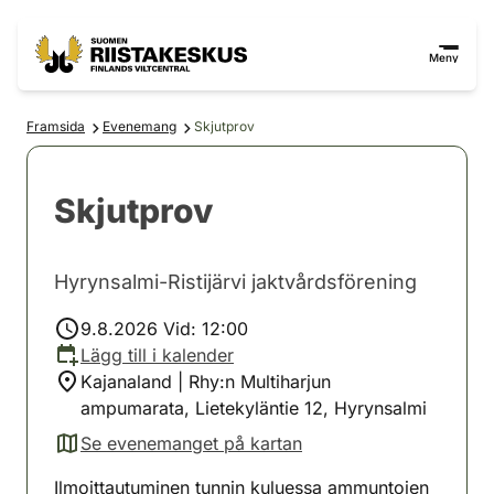
Hoppa till innehåll
Gå till webbplatskartan
Meny
Framsida
Evenemang
Skjutprov
Skjutprov
Hyrynsalmi-Ristijärvi jaktvårdsförening
9.8.2026 Vid: 12:00
Lägg till i kalender
Kajanaland | Rhy:n Multiharjun
ampumarata, Lietekyläntie 12, Hyrynsalmi
Se evenemanget på kartan
(avautuu uuteen välilehteen)
Ilmoittautuminen tunnin kuluessa ammuntojen