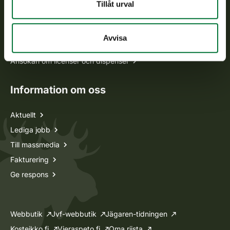
Alla kontaktuppgifter
Tillåt urval
Jaktkort
Avvisa
Oma riista -tjänsten
Ansökan om licenser och dispenser
Information om oss
Aktuellt
Lediga jobb
Till massmedia
Fakturering
Ge respons
Webbutik
Jvf-webbutik
Jägaren-tidningen
Kosteikko.fi
Vieraspeto.fi
Oma riista