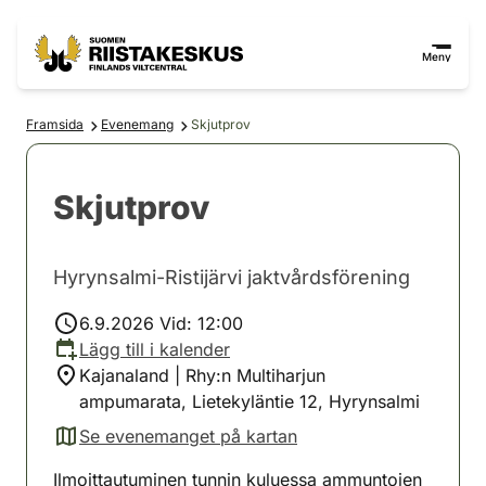
Hoppa till innehåll
Gå till webbplatskartan
Meny
Framsida
Evenemang
Skjutprov
Skjutprov
Hyrynsalmi-Ristijärvi jaktvårdsförening
6.9.2026 Vid: 12:00
Lägg till i kalender
Kajanaland | Rhy:n Multiharjun
ampumarata, Lietekyläntie 12, Hyrynsalmi
Se evenemanget på kartan
(avautuu uuteen välilehteen)
Ilmoittautuminen tunnin kuluessa ammuntojen