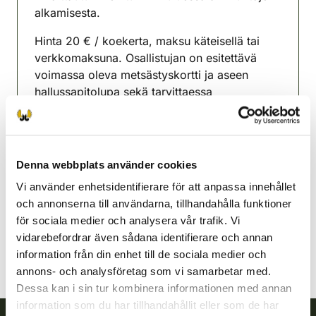
alkamisesta.
Hinta 20 € / koekerta, maksu käteisellä tai
verkkomaksuna. Osallistujan on esitettävä
voimassa oleva metsästyskortti ja aseen
hallussapitolupa sekä tarvittaessa
henkilöllisyystodistus.
Hyrynsalmi-Ristijärvi
jaktvårdsförening
Denna webbplats använder cookies
Kajanaland
Vi använder enhetsidentifierare för att anpassa innehållet
044-5748560
och annonserna till användarna, tillhandahålla funktioner
hyrynsalmi-ristijarvi@rhy.riista.fi
för sociala medier och analysera vår trafik. Vi
vidarebefordrar även sådana identifierare och annan
information från din enhet till de sociala medier och
annons- och analysföretag som vi samarbetar med.
Dessa kan i sin tur kombinera informationen med annan
information som du har tillhandahållit eller som de har