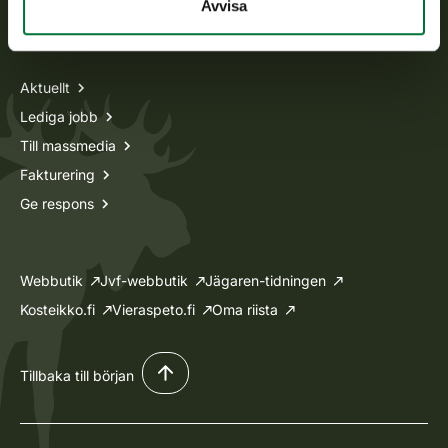
Avvisa
Information om oss
Aktuellt
Lediga jobb
Till massmedia
Fakturering
Ge respons
Webbutik
Jvf-webbutik
Jägaren-tidningen
Kosteikko.fi
Vieraspeto.fi
Oma riista
Tillbaka till början