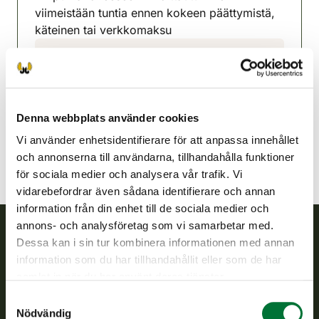
viimeistään tuntia ennen kokeen päättymistä,
käteinen tai verkkomaksu
Kerimäki jaktvårdsförening
Södra Savolax
050 528 9328
kerimaki@rhy.riista.fi
Denna webbplats använder cookies
Vi använder enhetsidentifierare för att anpassa innehållet
och annonserna till användarna, tillhandahålla funktioner
för sociala medier och analysera vår trafik. Vi
vidarebefordrar även sådana identifierare och annan
information från din enhet till de sociala medier och
annons- och analysföretag som vi samarbetar med.
Dessa kan i sin tur kombinera informationen med annan
Finlands viltcentral
information som du har tillhandahållit eller som de har
samlat in när du har använt deras tjänster.
Finlands viltcentral främjar en hållbar vilthushållning, stöder
Samtyckesval
jaktvårdsföreningarnas verksamhet, ser till att viltpolitiken
Nödvändig
verkställs och svarar för de offentliga förvaltningsuppgifter