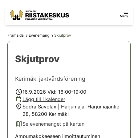
Hoppa till innehåll
Gå till webbplatskartan
Meny
Framsida
Evenemang
Skjutprov
Skjutprov
Kerimäki jaktvårdsförening
16.9.2026 Vid: 16:00-19:00
Lägg till i kalender
Södra Savolax | Harjumaja, Harjumajantie
28, 58200 Kerimäki
Se evenemanget på kartan
(avautuu uuteen välilehteen)
Ampumakokeeseen ilmoittautuminen