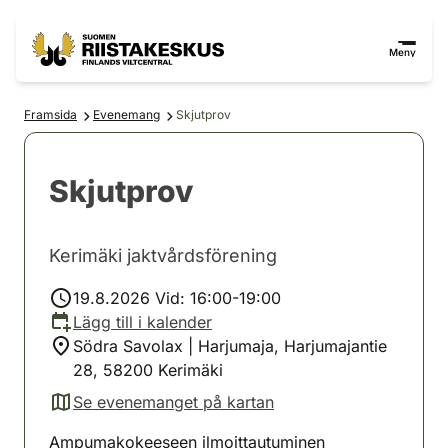
Hoppa till innehåll
Gå till webbplatskartan
Meny
Framsida
Evenemang
Skjutprov
Skjutprov
Kerimäki jaktvårdsförening
19.8.2026 Vid: 16:00-19:00
Lägg till i kalender
Södra Savolax | Harjumaja, Harjumajantie
28, 58200 Kerimäki
Se evenemanget på kartan
(avautuu uuteen välilehteen)
Ampumakokeeseen ilmoittautuminen