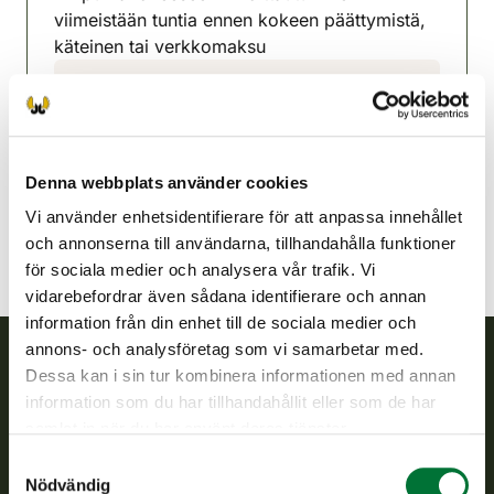
viimeistään tuntia ennen kokeen päättymistä,
käteinen tai verkkomaksu
Kerimäki jaktvårdsförening
Södra Savolax
050 528 9328
kerimaki@rhy.riista.fi
Denna webbplats använder cookies
Vi använder enhetsidentifierare för att anpassa innehållet
och annonserna till användarna, tillhandahålla funktioner
för sociala medier och analysera vår trafik. Vi
vidarebefordrar även sådana identifierare och annan
information från din enhet till de sociala medier och
annons- och analysföretag som vi samarbetar med.
Dessa kan i sin tur kombinera informationen med annan
Finlands viltcentral
information som du har tillhandahållit eller som de har
samlat in när du har använt deras tjänster.
Finlands viltcentral främjar en hållbar vilthushållning, stöder
Samtyckesval
jaktvårdsföreningarnas verksamhet, ser till att viltpolitiken
Nödvändig
verkställs och svarar för de offentliga förvaltningsuppgifter