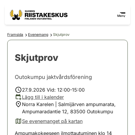
Hoppa till innehåll
Gå till webbplatskartan
Meny
Framsida
Evenemang
Skjutprov
Skjutprov
Outokumpu jaktvårdsförening
27.9.2026 Vid: 12:00-15:00
Lägg till i kalender
Norra Karelen | Salmijärven ampumarata,
Ampumaradantie 12, 83500 Outokumpu
Se evenemanget på kartan
(avautuu uuteen välilehteen)
Ampumakokeeseen ilmottautuminen klo 14