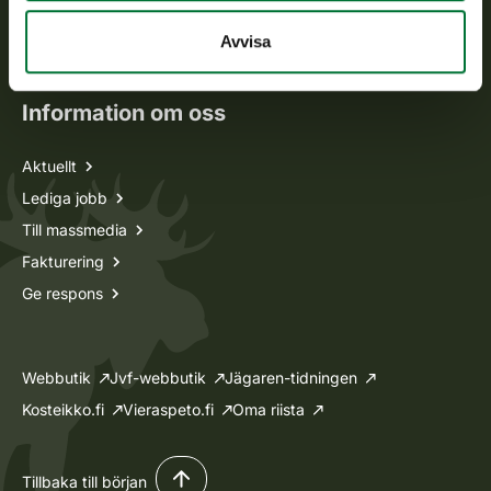
Oma riista -tjänsten
Avvisa
Ansökan om licenser och dispenser
Information om oss
Aktuellt
Lediga jobb
Till massmedia
Fakturering
Ge respons
Webbutik
Jvf-webbutik
Jägaren-tidningen
Kosteikko.fi
Vieraspeto.fi
Oma riista
Tillbaka till början