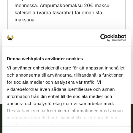
mennessä. Ampumakoemaksu 20€ maksu
käteisellä (varaa tasaraha) tai omariista
maksuna.
Lisätietoja Antti Hiltunen 0453307331
Outokumpu jaktvårdsförening
Norra Karelen
Denna webbplats använder cookies
0453307331
outokumpu@rhy.riista.fi
Vi använder enhetsidentifierare för att anpassa innehållet
och annonserna till användarna, tillhandahålla funktioner
för sociala medier och analysera vår trafik. Vi
vidarebefordrar även sådana identifierare och annan
information från din enhet till de sociala medier och
annons- och analysföretag som vi samarbetar med.
Dessa kan i sin tur kombinera informationen med annan
information som du har tillhandahållit eller som de har
Finlands viltcentral
samlat in när du har använt deras tjänster.