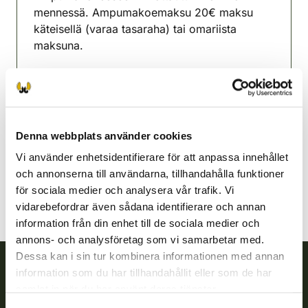
mennessä. Ampumakoemaksu 20€ maksu
käteisellä (varaa tasaraha) tai omariista
maksuna.
Lisätietoja Antti Hiltunen 0453307331
Outokumpu jaktvårdsförening
Norra Karelen
Denna webbplats använder cookies
0453307331
outokumpu@rhy.riista.fi
Vi använder enhetsidentifierare för att anpassa innehållet
och annonserna till användarna, tillhandahålla funktioner
för sociala medier och analysera vår trafik. Vi
vidarebefordrar även sådana identifierare och annan
information från din enhet till de sociala medier och
annons- och analysföretag som vi samarbetar med.
Dessa kan i sin tur kombinera informationen med annan
information som du har tillhandahållit eller som de har
Finlands viltcentral
samlat in när du har använt deras tjänster.