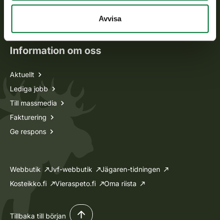
Oma riista -tjänsten
Avvisa
Ansökan om licenser och dispenser
Information om oss
Aktuellt
Lediga jobb
Till massmedia
Fakturering
Ge respons
Webbutik
Jvf-webbutik
Jägaren-tidningen
Kosteikko.fi
Vieraspeto.fi
Oma riista
Tillbaka till början