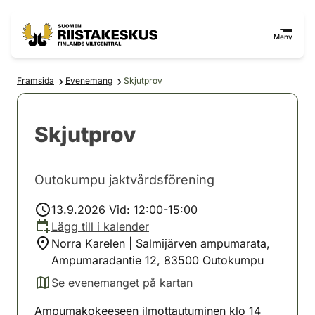
Hoppa till innehåll
Gå till webbplatskartan
Meny
Framsida
Evenemang
Skjutprov
Skjutprov
Outokumpu jaktvårdsförening
13.9.2026 Vid: 12:00-15:00
Lägg till i kalender
Norra Karelen | Salmijärven ampumarata,
Ampumaradantie 12, 83500 Outokumpu
Se evenemanget på kartan
(avautuu uuteen välilehteen)
Ampumakokeeseen ilmottautuminen klo 14