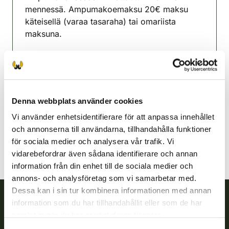
mennessä. Ampumakoemaksu 20€ maksu
käteisellä (varaa tasaraha) tai omariista
maksuna.
Lisätietoja Antti Hiltunen 0453307331
Outokumpu jaktvårdsförening
Norra Karelen
Denna webbplats använder cookies
0453307331
outokumpu@rhy.riista.fi
Vi använder enhetsidentifierare för att anpassa innehållet
och annonserna till användarna, tillhandahålla funktioner
för sociala medier och analysera vår trafik. Vi
vidarebefordrar även sådana identifierare och annan
information från din enhet till de sociala medier och
annons- och analysföretag som vi samarbetar med.
Dessa kan i sin tur kombinera informationen med annan
information som du har tillhandahållit eller som de har
Finlands viltcentral
samlat in när du har använt deras tjänster.