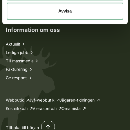
Oma riista -tjänsten
Avvisa
Ansökan om licenser och dispenser
Information om oss
Aktuellt
Lediga jobb
Till massmedia
Fakturering
Ge respons
Webbutik
Jvf-webbutik
Jägaren-tidningen
Kosteikko.fi
Vieraspeto.fi
Oma riista
Tillbaka till början