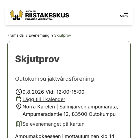
Hoppa till innehåll
Gå till webbplatskartan
Meny
Framsida
Evenemang
Skjutprov
Skjutprov
Outokumpu jaktvårdsförening
9.8.2026 Vid: 12:00-15:00
Lägg till i kalender
Norra Karelen | Salmijärven ampumarata,
Ampumaradantie 12, 83500 Outokumpu
Se evenemanget på kartan
(avautuu uuteen välilehteen)
Ampumakokeeseen ilmottautuminen klo 14