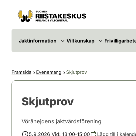
Hoppa till innehåll
Gå till webbplatskartan
Jaktinformation
Viltkunskap
Frivilligarbet
Framsida
Evenemang
Skjutprov
Skjutprov
Vörånejdens jaktvårdsförening
5.9.2026 Vid: 13:00-15:00
Lägg till i kalend