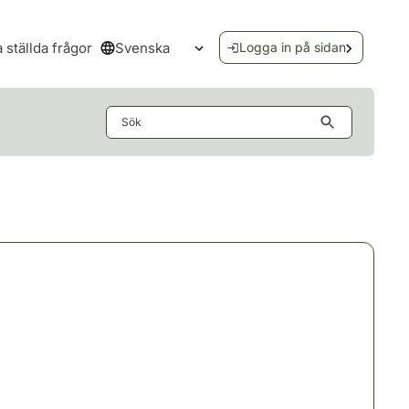
Svenska
a ställda frågor
Logga in på sidan
Öppna språkmenyn
Sök