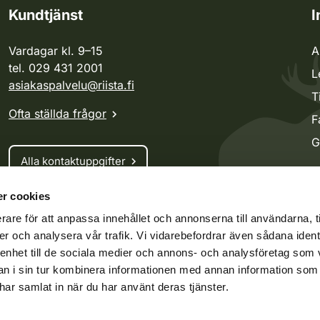
Kundtjänst
I
Vardagar kl. 9–15
A
tel. 029 431 2001
L
asiakaspalvelu@riista.fi
T
Ofta ställda frågor
F
G
Alla kontaktuppgifter
r cookies
Jaktkort
rare för att anpassa innehållet och annonserna till användarna, t
Oma riista -tjänsten
er och analysera vår trafik. Vi vidarebefordrar även sådana ident
Ansökan om licenser och dispenser
 enhet till de sociala medier och annons- och analysföretag som 
 i sin tur kombinera informationen med annan information som
e har samlat in när du har använt deras tjänster.
ko.fi
Vieraspeto.fi
Oma riista