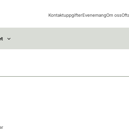
Kontaktuppgifter
Evenemang
Om oss
Oft
et
er