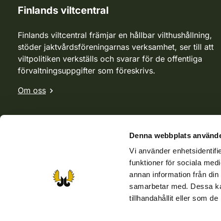
Finlands viltcentral
Finlands viltcentral främjar en hållbar vilthushållning,
stöder jaktvårdsföreningarnas verksamhet, ser till att
viltpolitiken verkställs och svarar för de offentliga
förvaltningsuppgifter som föreskrivs.
Om oss
Denna webbplats använde
Vi använder enhetsidentifie
funktioner för sociala medi
annan information från din
samarbetar med. Dessa kan
tillhandahållit eller som d
Webbutik
Jvf-webbutik
Jägaren-tidningen
Kosteik