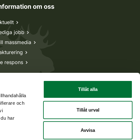
nformation om oss
ktuellt
ediga jobb
ill massmedia
akturering
e respons
Tillåt alla
illhandahålla
ifierare och
Tillåt urval
vi
 du har
Avvisa
Tillbaka till början