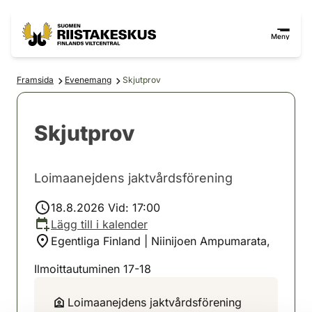
Hoppa till innehåll
Gå till webbplatskartan
Meny
Framsida
Evenemang
Skjutprov
Skjutprov
Loimaanejdens jaktvårdsförening
18.8.2026 Vid: 17:00
Lägg till i kalender
Egentliga Finland | Niinijoen Ampumarata,
Ilmoittautuminen 17-18
Loimaanejdens jaktvårdsförening