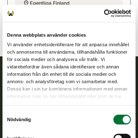
Egentliga Finland
050 5113528
mikkotiainen77@gmail.com
Denna webbplats använder cookies
Vi använder enhetsidentifierare för att anpassa innehållet
och annonserna till användarna, tillhandahålla funktioner
för sociala medier och analysera vår trafik. Vi
vidarebefordrar även sådana identifierare och annan
information från din enhet till de sociala medier och
Finlands viltcentral
annons- och analysföretag som vi samarbetar med.
Dessa kan i sin tur kombinera informationen med annan
Finlands viltcentral främjar en hållbar vilthushållning, stöder
information som du har tillhandahållit eller som de har
jaktvårdsföreningarnas verksamhet, ser till att viltpolitiken
samlat in när du har använt deras tjänster.
verkställs och svarar för de offentliga förvaltningsuppgifter
som föreskrivs.
Samtyckesval
Nödvändig
Om oss