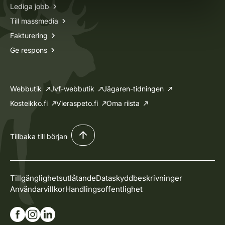
Lediga jobb
Till massmedia
Fakturering
Ge respons
Webbutik
Jvf-webbutik
Jägaren-tidningen
Kosteikko.fi
Vieraspeto.fi
Oma riista
Tillbaka till början
Tillgänglighetsutlåtande
Dataskyddbeskrivninger
Användarvillkor
Handlingsoffentlighet